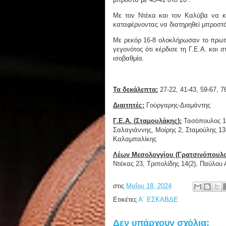
Με τον Ντέκα και τον Καλύβα να κ
καταφέρνοντας να διατηρηθεί μπροστά 
Με ρεκόρ 16-8 ολοκλήρωσαν το πρωτά
γεγονότος ότι κέρδισε τη Γ.Ε.Α. και σ
ισοβαθμία.
Τα δεκάλεπτα:
27-22, 41-43, 59-67, 7
Διαιτητές:
Γούργαρης-Διαμάντης
Γ.Ε.Α. (Σταμουλάκης):
Τασόπουλος 14
Σαλαγιάννης, Μοίρης 2, Σταμούλης 13
Καλαμπαλίκης
Λέων Μεσολογγίου (Γρατσινόπουλο
Ντέκας 23, Τριπολίδης 14(2), Παύλου 
στις
Μαΐου 18, 2024
Ετικέτες
Α΄ ΕΣΚΑΒΔΕ
Δεν υπάρχουν σχόλια: