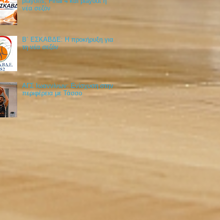
playoffs, Final 4 και playout η
νέα σεζόν
Β΄ ΕΣΚΑΒΔΕ: Η προκήρυξη για
τη νέα σεζόν
ΑΓΣ Ιωαννίνων: Ενίσχυση στην
περιφέρεια με Τάσσο