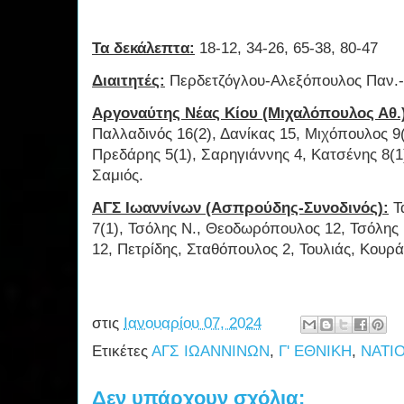
Τα δεκάλεπτα:
18-12, 34-26, 65-38, 80-47
Διαιτητές:
Περδετζόγλου-Αλεξόπουλος Παν.-
Αργοναύτης Νέας Κίου (Μιχαλόπουλος Αθ.
Παλλαδινός 16(2), Δανίκας 15, Μιχόπουλος 9(
Πρεδάρης 5(1), Σαρηγιάννης 4, Κατσένης 8(1
Σαμιός.
ΑΓΣ Ιωαννίνων (Ασπρούδης-Συνοδινός):
Τ
7(1), Τσόλης Ν., Θεοδωρόπουλος 12, Τσόλης 
12, Πετρίδης, Σταθόπουλος 2, Τουλιάς, Κουρ
στις
Ιανουαρίου 07, 2024
Ετικέτες
ΑΓΣ ΙΩΑΝΝΙΝΩΝ
,
Γ' ΕΘΝΙΚΗ
,
NATI
Δεν υπάρχουν σχόλια: