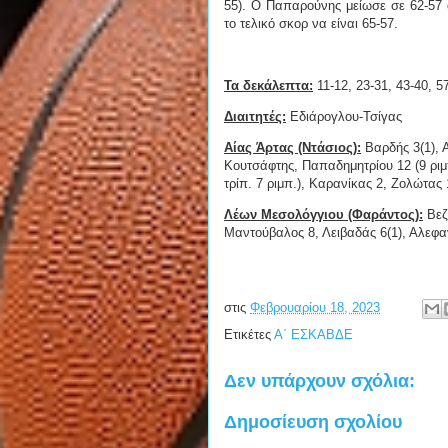
55). Ο Παπαρούνης μείωσε σε 62-57 
το τελικό σκορ να είναι 65-57.
Τα δεκάλεπτα:
11-12, 23-31, 43-40, 5
Διαιτητές:
Εδιάρογλου-Τσίγας
Αίας Άρτας (Ντάσιος):
Βαρδής 3(1), Α
Κουτσάφτης, Παπαδημητρίου 12 (9 ριμπ
τρίπ. 7 ριμπ.), Καρανίκας 2, Ζολώτας 
Λέων Μεσολόγγιου (Φαράντος):
Βεζύ
Μαντούβαλος 8, Λειβαδάς 6(1), Αλεφα
στις
Φεβρουαρίου 18, 2023
Ετικέτες
Α΄ ΕΣΚΑΒΔΕ
Δεν υπάρχουν σχόλια:
Δημοσίευση σχολίου