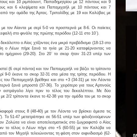
τους και 10 ριμπάουντ, Παπαδημητρίου με 12 πόντους και 9
ους και 6 κλεψίματα και Παπαμιχαήλ με 10 πόντους και 7
 από την ομάδα της Άρτας. Τριπολίδης με 19 και Καλύβας με
με τον Αίαντα με σερί 5-0 να προσπερνά με 8-6. Οι παίκτες
εφαλή στο φινάλε της πρώτης περιόδου (12-11 στο 10΄).
 δεκάλεπτο ο Αίας χτίζοντας ένα μικρό προβάδισμα (18-13 στο
ίδη ο Λέων πήρε ξανά τα ηνία με 21-20 καταφέρνοντας να
το ημίχρονο (29-20). Στο 20΄ το σκορ ήταν 31-23 υπέρ των
εί (6 σερί πόντοι) και τον Παπαμιχαήλ να βάζει το τρίποντο
ί 9-0 έκανε το σκορ 32-31 στα μέσα της τρίτης περιόδου. Η
ς του Παπαμιχαήλ βρέθηκε και στο +3 (34-31) με τον Λέοντα
περνά ξανά μπροστά (37-36). Το χειρότερο για τους Αρτινούς
ον αστράγαλο λίγο πριν το τέλος του δεκαλέπτου. Με δύο
ε 2/2 τρίποντα έκανε το 42-38 για την ομάδα του με το σκορ
ιαφορά στους 8 (48-40) με τον Λέοντα να βρίσκει άμεσα τις
7). Το 51-47 μετατράπηκε σε 56-51 υπέρ των φιλοξενούμενων
τον Ζολώτα να είναι αποτελεσματικός στο ζωγραφιστό ο Αίας
ριν το τέλος ο Λέων πήγε στο +5 (60-55) με τον Καλύβα να
από τον Μιχαήλ τελειώνοντας τη φάση στον αιφνιδιασμό (62-