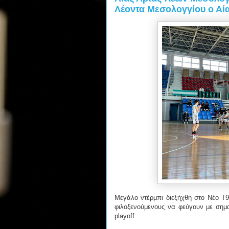
Λέοντα Μεσολογγίου ο Αί
Μεγάλο ντέρμπι διεξήχθη στο Νέο Τ9
φιλοξενούμενους να φεύγουν με σημα
playoff.