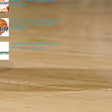
playoffs, Final 4 και playout η
νέα σεζόν
Α.Ε.Δ.Π. Άρτας: Το προπονητικό
επιτελείο και τα τμήματα της
Ακαδημίας
Παραμυθιά: Η σύνθεση του νέου
Διοικητικού Συμβουλίου