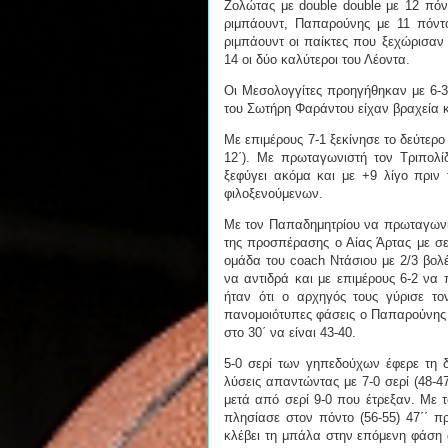
Ζολώτας με double double με 12 πόν
ριμπάουντ, Παπαρούνης με 11 πόντ
ριμπάουντ οι παίκτες που ξεχώρισαν
14 οι δύο καλύτεροι του Λέοντα.
Οι Μεσολογγίτες προηγήθηκαν με 6-3 
του Σωτήρη Φαράντου είχαν βραχεία κ
Με επιμέρους 7-1 ξεκίνησε το δεύτερο
12΄). Με πρωταγωνιστή τον Τριπολ
ξεφύγει ακόμα και με +9 λίγο πριν 
φιλοξενούμενων.
Με τον Παπαδημητρίου να πρωταγωνιστ
της προσπέρασης ο Αίας Άρτας με σερ
ομάδα του coach Ντάσιου με 2/3 βολέ
να αντιδρά και με επιμέρους 6-2 να 
ήταν ότι ο αρχηγός τους γύρισε τ
πανομοιότυπες φάσεις ο Παπαρούνης μ
στο 30΄ να είναι 43-40.
5-0 σερί των γηπεδούχων έφερε τη δ
λύσεις απαντώντας με 7-0 σερί (48-4
μετά από σερί 9-0 που έτρεξαν. Με 
πλησίασε στον πόντο (56-55) 47΄΄ π
κλέβει τη μπάλα στην επόμενη φάση 