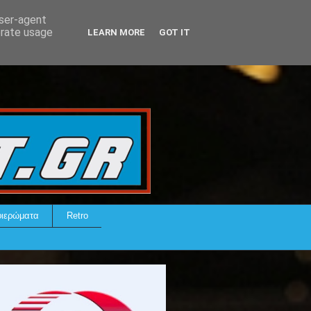
user-agent
erate usage
LEARN MORE
GOT IT
ιερώματα
Retro