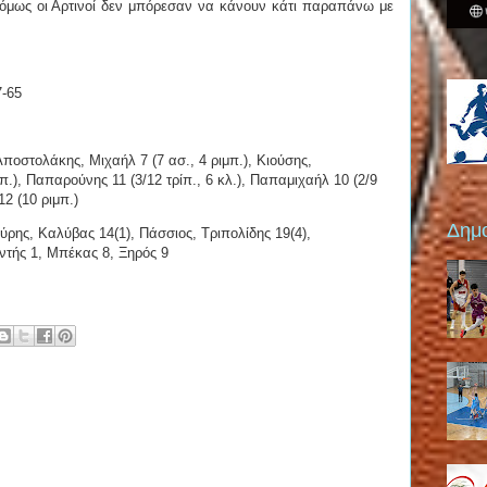
όμως οι Αρτινοί δεν μπόρεσαν να κάνουν κάτι παραπάνω με
7-65
ποστολάκης, Μιχαήλ 7 (7 ασ., 4 ριμπ.), Κιούσης,
.), Παπαρούνης 11 (3/12 τρίπ., 6 κλ.), Παπαμιχαήλ 10 (2/9
12 (10 ριμπ.)
Δημο
ρης, Καλύβας 14(1), Πάσσιος, Τριπολίδης 19(4),
ντής 1, Μπέκας 8, Ξηρός 9