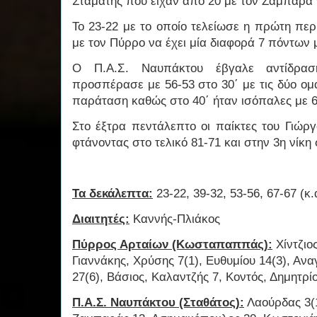
Σταμάτης που είχαν από 20 με τον Ζαμπάρα 
Το 23-22 με το οποίο τελείωσε η πρώτη περ
με τον Πύρρο να έχει μία διαφορά 7 πόντων 
Ο Π.Α.Σ. Ναυπάκτου έβγαλε αντίδρασ
προσπέρασε με 56-53 στο 30΄ με τις δύο ομ
παράταση καθώς στο 40΄ ήταν ισόπαλες με 
Στο έξτρα πεντάλεπτο οι παίκτες του Γι
φτάνοντας στο τελικό 81-71 και στην 3η νίκ
Τα δεκάλεπτα:
23-22, 39-32, 53-56, 67-67 (κ.
Διαιτητές:
Καννής-Πλιάκος
Πύρρος Αρταίων (Κωσταπαππάς):
Χίντζιο
Γιαννάκης, Χρύσης 7(1), Ευθυμίου 14(3), 
27(6), Βάσιος, Καλαντζής 7, Κοντός, Δημητρί
Π.Α.Σ. Ναυπάκτου (Σταθάτος):
Λαούρδας 3(1