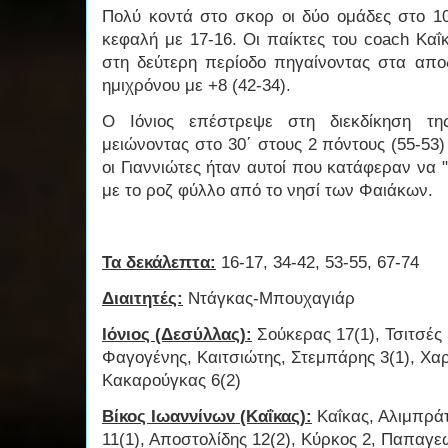
Πολύ κοντά στο σκορ οι δύο ομάδες στο 10
κεφαλή με 17-16. Οι παίκτες του coach Κα
στη δεύτερη περίοδο πηγαίνοντας στα απο
ημιχρόνου με +8 (42-34).
Ο Ιόνιος επέστρεψε στη διεκδίκηση τη
μειώνοντας στο 30΄ στους 2 πόντους (55-53
οι Γιαννιώτες ήταν αυτοί που κατάφεραν να 
με το ροζ φύλλο από το νησί των Φαιάκων.
Τα δεκάλεπτα:
16-17, 34-42, 53-55, 67-74
Διαιτητές:
Ντάγκας-Μπουχαγιάρ
Ιόνιος (Δεσύλλας):
Σούκερας 17(1), Τσιτσές
Φαγογένης, Καιτσιώτης, Στεμπάρης 3(1), Χα
Κακαρούγκας 6(2)
Βίκος Ιωαννίνων (Καΐκας):
Καΐκας, Αλιμπρά
11(1), Αποστολίδης 12(2), Κύρκος 2, Παπαγε