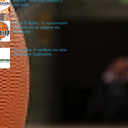
playoffs, Final 4 και playout η
νέα σεζόν
Α.Ε.Δ.Π. Άρτας: Το προπονητικό
επιτελείο και τα τμήματα της
Ακαδημίας
Παραμυθιά: Η σύνθεση του νέου
Διοικητικού Συμβουλίου