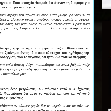
γορία. Ποια στοιχεία θεωρείς ότι έκαναν τη διαφορά για
τιο κίνητρο που είχατε;
τική στροφή του πρωταθλήματος. Όταν μιλάμε για ντέρμπι τα
μέρειες. Είμασταν συγκεντρωμένοι, πήραμε σωστές αποφάσεις
τοιμασίας του ματς έφερε το θετικό αποτέλεσμα. Προσωπικά
ες μας τους Σπηλιόπουλο, Τσαταλα που αγωνίστηκαν όσο
α.
λύτερες εμφανίσεις σου τη φετινή σεζόν. Φαινόσουν να
ο ξεκίνημα όντας ιδιαίτερα εύστοχος και ηγήθηκες της
οσέγγισή σου το γεγονός ότι ήταν ένα τοπικό ντέρμπι;
ι από κάθε άποψη. Λόγω εντοπιότητας και λόγω βαθμολογικής
 βοήθησα με μια καλή εμφάνιση να παραμείνει η ομάδα στο
οι συμπαίκτες μου.
υθερωμένος μετρώντας 14.2 πόντους κατά Μ.Ο. έχοντας
. Φαντάζομαι ότι αυτό το νιώθεις και εσύ και γι’ αυτό
ικές εμφανίσεις.
ξάρτητα αν κάποιες φορές δεν μεταφράζεται και σε πόντους.
ίς του παιχνιδιού για να έρθει το αποτέλεσμα.