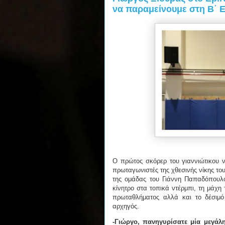
να παραμείνουμε στη Β΄ Ε
Ο πρώτος σκόρερ του γιαννιώτικου ν
πρωταγωνιστές της χθεσινής νίκης το
της ομάδας του Γιάννη Παπαδόπουλου
κίνητρο στα τοπικά ντέρμπι, τη μάχη
πρωταθλήματος αλλά και το δέσιμό
αρχηγός.
-Γιώργο, πανηγυρίσατε μία μεγάλ