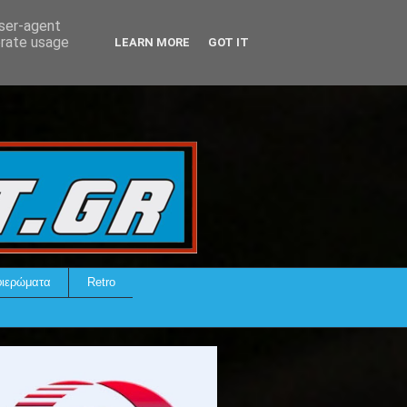
user-agent
erate usage
LEARN MORE
GOT IT
ιερώματα
Retro