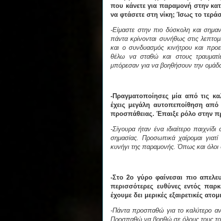
που κάνετε για παραμονή στην κατη
να φτάσετε στη νίκη; Ίσως το τεράσ
-Είμαστε στην πιο δύσκολη και σημαν
πάντα κρίνονται συνήθως στις λεπτο
και ο συνδυασμός κινήτρου και προε
θέλω να σταθώ και στους τραυματί
μπόρεσαν για να βοηθήσουν την ομάδ
-Πραγματοποίησες μία από τις κα
έχεις μεγάλη αυτοπεποίθηση από τ
προσπάθειας. Έπαιξε ρόλο στην πρ
-Σίγουρα ήταν ένα ιδιαίτερο παιχνίδ
σημασίας. Προσωπικά χαίρομαι γιατί
κυνήγι της παραμονής. Όπως και όλοι 
-Στο 2ο γύρο φαίνεσαι πιο απελε
περισσότερες ευθύνες εντός παρκέ
έχουμε δει μερικές εξαιρετικές ατομ
-Πάντα προσπαθώ για το καλύτερο ανε
Προσπαθώ να βοηθώ σε όλους τους τομε