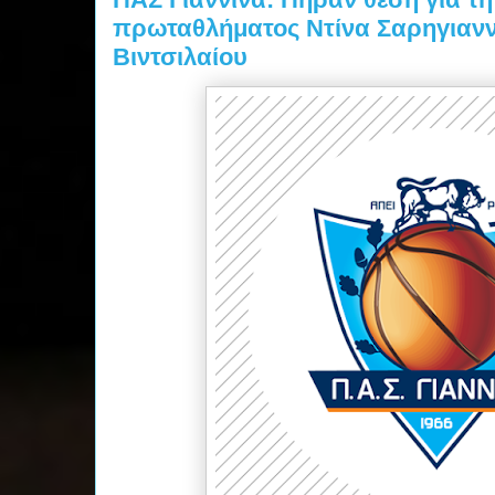
πρωταθλήματος Ντίνα Σαρηγιαννί
Βιντσιλαίου