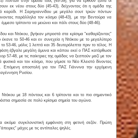
 πόντων στην ομάδα τους (45-39), για να έρθουν ξανά οι
υν εκ νέου στους δύο (45-43), δείχνοντας ότι η ομάδα της
ό καρύδι. Η Σαρηγιαννίδου με μεγάλο σουτ τριών πόντων
νοντας παράλληλα τον κόσμο (48-43), με την Βεντούρα να
 έμμεσο τρίποντο να μειώνει και πάλι στους δύο (48-46).
ίδου και Ντόκου, βγήκαν μπροστά στα κρίσιμα "καθαρίζοντας"
ο έκανε το 50-46 και εν συνεχεία η Ντόκου με το μεγαλύτερο
το 53-46, μόλις 1 λεπτό και 35 δευτερόλεπτα πριν το τέλος. Η
άση έβγαλε μεγάλη άμυνα και κάπου εκεί ο ΠΑΣ κατόρθωσε
ορ 57-48, με τις παίκτριες της ομάδας να ξεσπούν μαζί με τον
λά φυσικά και τον κόσμο, που γέμισε το Νέο Κλειστό δίνοντας
. Επόμενη αποστολή για τον ΠΑΣ Γιάννινα την ερχόμενη
Αναγέννηση Ρυσίου.
τόκου με 18 πόντους και 6 τρίποντα και το πιο σημαντικό
εράστια σημασία σε πολύ κρίσιμα σημεία του αγώνα.
α ακόμα συγκλονιστική εμφάνιση στη φετινή σεζόν. Πρώτη
άπειρες" μάχες με τις αντίπαλες ψηλές.