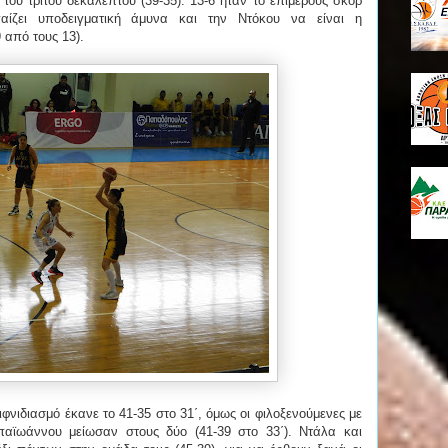
ου τρίτου δεκαλέπτου (39-35). 13-6 ήταν το επιμέρους σκορ
ίζει υποδειγματική άμυνα και την Ντόκου να είναι η
 από τους 13).
ιφνιδιασμό έκανε το 41-35 στο 31΄, όμως οι φιλοξενούμενες με
αϊωάννου μείωσαν στους δύο (41-39 στο 33΄). Ντάλα και