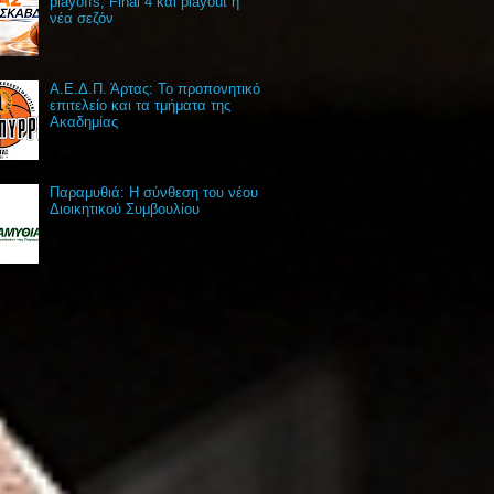
playoffs, Final 4 και playout η
νέα σεζόν
Α.Ε.Δ.Π. Άρτας: Το προπονητικό
επιτελείο και τα τμήματα της
Ακαδημίας
Παραμυθιά: Η σύνθεση του νέου
Διοικητικού Συμβουλίου