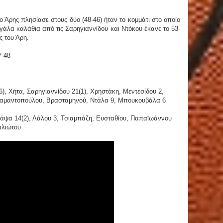
 Άρης πλησίασε στους δύο (48-46) ήταν το κομμάτι στο οποίο
μεγάλα καλάθια από τις Σαρηγιαννίδου και Ντόκου έκανε το 53-
ς του Άρη.
7-48
), Χήτα, Σαρηγιαννίδου 21(1), Χρηστάκη, Μεντεσίδου 2,
ιαμαντοπούλου, Βρασταμηνού, Ντάλα 9, Μπουκουβάλα 6
ράψα 14(2), Λάλου 3, Τσιαμπάζη, Ευσταθίου, Παπαϊωάννου
αλιώτου