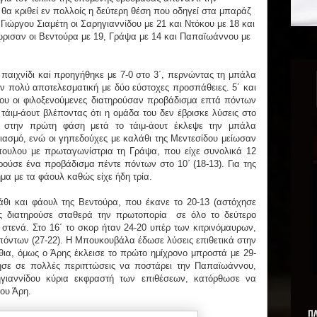
θα κριθεί εν πολλοίς η δεύτερη θέση που οδηγεί στα μπαράζ
Γιώργου Σιαμέτη οι Σαρηγιαννίδου με 21 και Ντόκου με 18 και
ώρισαν οι Βεντούρα με 19, Γράψα με 14 και Παπαϊωάννου με
παιχνίδι καi προηγήθηκε με 7-0 στο 3΄, περνώντας τη μπάλα
ν πολύ αποτελεσματική με δύο εύστοχες προσπάθειες. 5΄ και
όδου οι φιλοξενούμενες διατηρούσαν προβάδισμα επτά πόντων
ί τάιμ-άουτ βλέποντας ότι η ομάδα του δεν έβρισκε λύσεις στο
ου στην πρώτη φάση μετά το τάιμ-άουτ έκλεψε την μπάλα
ιδιασμό, ενώ οι γηπεδούχες με καλάθι της Μεντεσίδου μείωσαν
όπουλου με πρωταγωνίστρια τη Γράψα, που είχε συνολικά 12
ούσε ένα προβάδισμα πέντε πόντων στο 10΄ (18-13). Για της
μα με τα φάουλ καθώς είχε ήδη τρία.
άθι και φάουλ της Βεντούρα, που έκανε το 20-13 (αστόχησε
ς διατηρούσε σταθερά την πρωτοπορία σε όλο το δεύτερο
στενά. Στο 16΄ το σκορ ήταν 24-20 υπέρ των κιτρινόμαυρων,
πόντων (27-22). Η Μπουκουβάλα έδωσε λύσεις επιθετικά στην
θια, όμως ο Άρης έκλεισε το πρώτο ημίχρονο μπροστά με 29-
σε σε πολλές περιπτώσεις να ποστάρει την Παπαϊωάννου,
ιαννίδου κύρια εκφραστή των επιθέσεων, κατόρθωσε να
του Άρη.