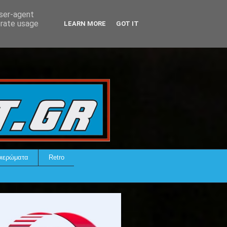
user-agent
erate usage
LEARN MORE
GOT IT
ιερώματα
Retro