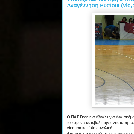
Αναγέννηση Ρυσίου! (vid,
Ο ΠΑΣ Γιάννινα έβγαλε για ένα ακόμα 
του άμυνα κατέβαλε την αντίσταση το
νίκη του και 16η συνολικά.
Άπαντες στην ομάδα είναι πανέτοιμοι 