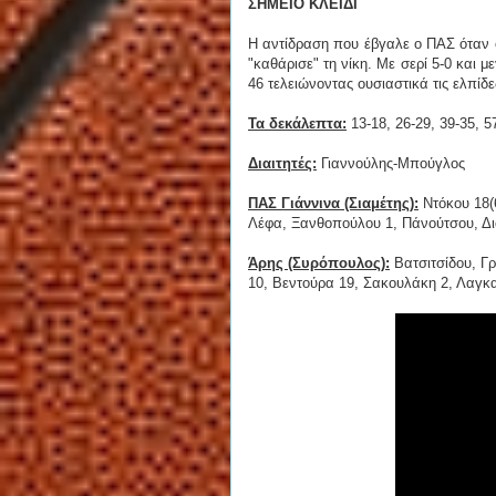
ΣΗΜΕΙΟ ΚΛΕΙΔΙ
Η αντίδραση που έβγαλε ο ΠΑΣ όταν ο
"καθάρισε" τη νίκη. Με σερί 5-0 και 
46 τελειώνοντας ουσιαστικά τις ελπίδε
Τα δεκάλεπτα:
13-18, 26-29, 39-35, 5
Διαιτητές:
Γιαννούλης-Μπούγλος
ΠΑΣ Γιάννινα (Σιαμέτης):
Ντόκου 18(6
Λέφα, Ξανθοπούλου 1, Πάνούτσου, Δ
Άρης (Συρόπουλος):
Βατσιτσίδου, Γ
10, Βεντούρα 19, Σακουλάκη 2, Λαγκ