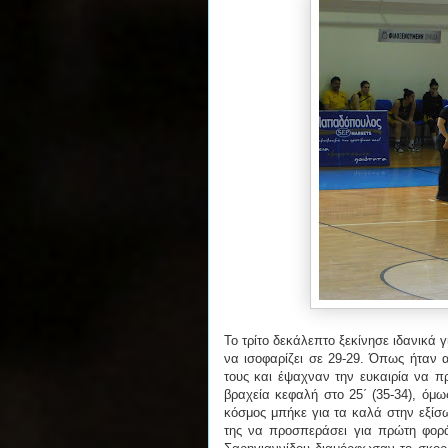
Το τρίτο δεκάλεπτο ξεκίνησε ιδανικά γ
να ισοφαρίζει σε 29-29. Όπως ήταν 
τους και έψαχναν την ευκαιρία να π
βραχεία κεφαλή στο 25΄ (35-34), όμ
κόσμος μπήκε για τα καλά στην εξίσ
της να προσπεράσει για πρώτη φορά 