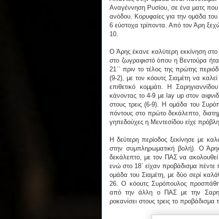
Αναγέννηση Ρυσίου, σε ένα ματς που 
ανόδου. Κορυφαίες για την ομάδα του 
6 εύστοχα τρίποντα. Από τον Άρη ξεχ
10.
Ο Άρης έκανε καλύτερη εκκίνηση στο 
στο ζωγραφιστό όπου η Βεντούρα ήτα
21΄΄ πριν το τέλος της πρώτης περι
(9-2), με τον κόουτς Σιαμέτη να καλε
επιθετικό κομμάτι. Η Σαρηγιαννίδ
κάνοντας το 4-9 με lay up στον αιφν
στους τρεις (6-9). Η ομάδα του Συρ
πόντους στο πρώτο δεκάλεπτο, διατηρ
γηπεδούχες η Μεντεσίδου είχε πρόβλη
Η δεύτερη περίοδος ξεκίνησε με καλ
στην συμπληρωματική βολή). Ο Άρη
δεκάλεπτο, με τον ΠΑΣ να ακολουθεί 
ενώ στο 18΄ είχαν προβάδισμα πέντε 
ομάδα του Σιαμέτη, με δύο σερί καλά
26. Ο κόουτς Συρόπουλος προσπάθη
από την άλλη ο ΠΑΣ με την Σαρηγ
ροκανίσει στους τρεις το προβάδισμα 