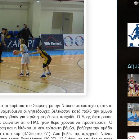
Δημο
ια τα κορίτσια του Σιαμέτη, με την Ντόκου με εύστοχο τρίποντο
αναμενόμενο οι γηπεδούχες βελτίωσαν κατά πολύ την άμυνά
ροηγηθούν για πρώτη φορά στο παιχνίδι. Ο Άρης διατηρούσε
ως φαινόταν ότι ο ΠΑΣ ήταν θέμα χρόνου να προσπεράσει. Ο
ωση και η Ντόκου με νέα τρίποντη βόμβα, βοήθησε την ομάδα
στο σκορ (37-35 στο 27΄). Δύο βολές της αρχηγού, Ντίνας