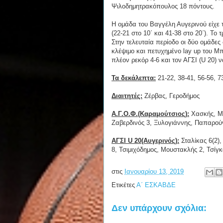
Ψιλοδημητρακόπουλος 18 πόντους.
Η ομάδα του Βαγγέλη Αυγερινού είχε 
(22-21 στο 10΄ και 41-38 στο 20΄). Το
Στην τελευταία περίοδο οι δύο ομάδες
κλέψιμο και πετυχημένο lay up του Μπο
πλέον ρεκόρ 4-6 και τον ΑΓΣΙ (U 20) 
Τα δεκάλεπτα:
21-22, 38-41, 56-56, 7
Διαιτητές:
Ζέρβας, Γεροδήμος
Α.Γ.Ο.Φ.(Καραμούτσιος):
Χασκής, Μπ
Ζαβερδινός 3, Ξυλογιάννης, Παπαρούν
ΑΓΣΙ U 20(Αυγερινός):
Σταλίκας 6(2)
8, Τσιμιχόδημος, Μουστακλής 2, Τσίγ
στις
Ιανουαρίου 13, 2019
Ετικέτες
Α΄ ΕΣΚΑΒΔΕ
Δεν υπάρχουν σχόλια: