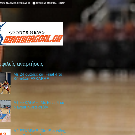
φιλείς αναρτήσεις
Με 24 ομάδες και Final 4 το
Κύπελλο ΕΣΚΑΒΔΕ
Α1 ΕΣΚΑΒΔΕ: Με Final 4 και
playout η νέα σεζόν
Α2 ΕΣΚΑΒΔΕ: Με 15 ομάδες,