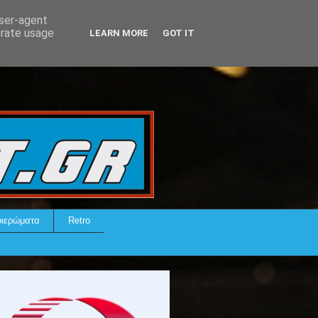
user-agent
erate usage
LEARN MORE
GOT IT
ιερώματα
Retro