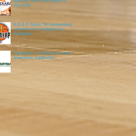
playoffs, Final 4 και playout η
νέα σεζόν
Α.Ε.Δ.Π. Άρτας: Το προπονητικό
επιτελείο και τα τμήματα της
Ακαδημίας
Παραμυθιά: Η σύνθεση του νέου
Διοικητικού Συμβουλίου