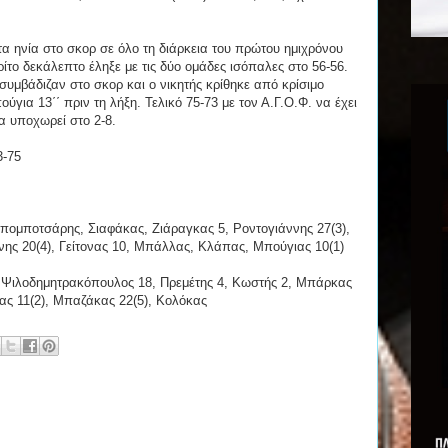
τα ηνία στο σκορ σε όλο τη διάρκεια του πρώτου ημιχρόνου
 τρίτο δεκάλεπτο έληξε με τις δύο ομάδες ισόπαλες στο 56-56.
 συμβάδιζαν στο σκορ και ο νικητής κρίθηκε από κρίσιμο
ύγια 13΄΄ πριν τη λήξη. Τελικό 75-73 με τον Α.Γ.Ο.Φ. να έχει
να υποχωρεί στο 2-8.
3-75
ομποτσάρης, Σιαφάκας, Ζιάραγκας 5, Ροντογιάννης 27(3),
ης 20(4), Γείτονας 10, Μπάλλας, Κλάπας, Μπούγιας 10(1)
, Ψιλοδημητρακόπουλος 18, Πρεμέτης 4, Κωστής 2, Μπάρκας
κας 11(2), Μπαζάκας 22(5), Κολόκας