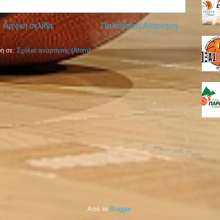
Αρχική σελίδα
Παλαιότερη Ανάρτηση
ή σε:
Σχόλια ανάρτησης (Atom)
Από το
Blogger
.