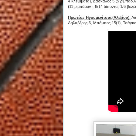
4 κλεψίματα), Δάσκαλος 5 (5 ριμπάουν
(11 ριμπάουντ, 8/14 δίποντα, 1/6 βολέ
Πρωτέας Ηγουμενίτσας(Αλεξίου):
Λι
Δηλαβέρης 6, Μπάμπος 15(1), Τσάγκα