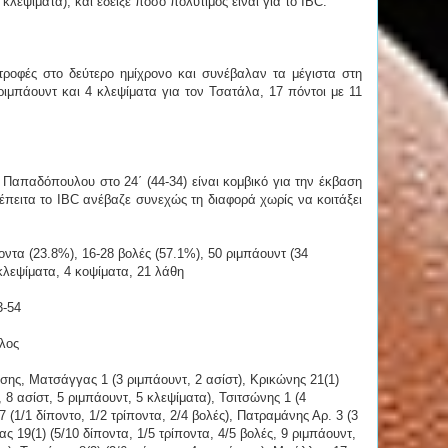
 κλεψίματα), και έδειξε πόσο πολύτιμος είναι για το IBC.
οφές στο δεύτερο ημίχρονο και συνέβαλαν τα μέγιστα στη
 ριμπάουντ και 4 κλεψίματα για τον Τσατάλα, 17 πόντοι με 11
η Παπαδόπουλου στο 24΄ (44-34) είναι κομβικό για την έκβαση
 έπειτα το IBC ανέβαζε συνεχώς τη διαφορά χωρίς να κοιτάξει
οντα (23.8%), 16-28 βολές (57.1%), 50 ριμπάουντ (34
 κλεψίματα, 4 κοψίματα, 21 λάθη
3-54
λος
ης, Ματσάγγας 1 (3 ριμπάουντ, 2 ασίστ), Κρικώνης 21(1)
, 8 ασίστ, 5 ριμπάουντ, 5 κλεψίματα), Τσιτσώνης 1 (4
 (1/1 δίποντο, 1/2 τρίποντα, 2/4 βολές), Πατραμάνης Αρ. 3 (3
 19(1) (5/10 δίποντα, 1/5 τρίποντα, 4/5 βολές, 9 ριμπάουντ,