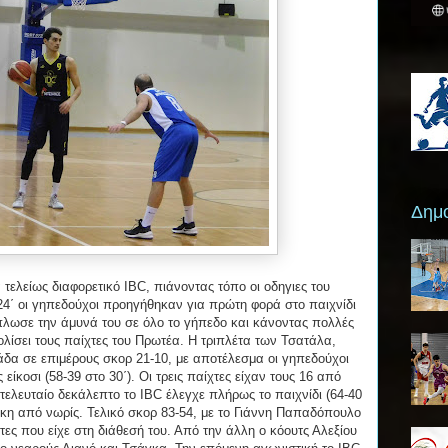
Δημο
 τελείως διαφορετικό IBC, πιάνοντας τόπο οι οδηγιες του
΄ οι γηπεδούχοι προηγήθηκαν για πρώτη φορά στο παιχνίδι
άπλωσε την άμυνά του σε όλο το γήπεδο και κάνοντας πολλές
ίσει τους παίχτες του Πρωτέα. Η τριπλέτα των Τσατάλα,
δα σε επιμέρους σκορ 21-10, με αποτέλεσμα οι γηπεδούχοι
ίκοσι (58-39 στο 30΄). Οι τρεις παίχτες είχαν τους 16 από
 τελευταίο δεκάλεπτο το IBC έλεγχε πλήρως το παιχνίδι (64-40
νίκη από νωρίς. Τελικό σκορ 83-54, με το Γιάννη Παπαδόπουλο
τες που είχε στη διάθεσή του. Από την άλλη ο κόουτς Αλεξίου