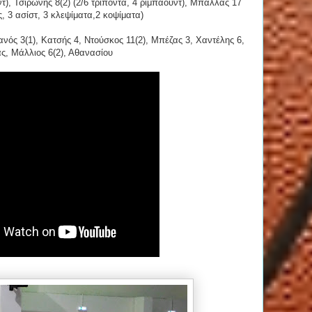
τ), Τσιρώνης 8(2) (2/6 τρίποντα, 4 ριμπάουντ), Μπάλλας 17
ς, 3 ασίστ, 3 κλεψίματα,2 κοψίματα)
ανός 3(1), Κατσής 4, Ντούσκος 11(2), Μπέζας 3, Χαντέλης 6,
ς, Μάλλιος 6(2), Αθανασίου