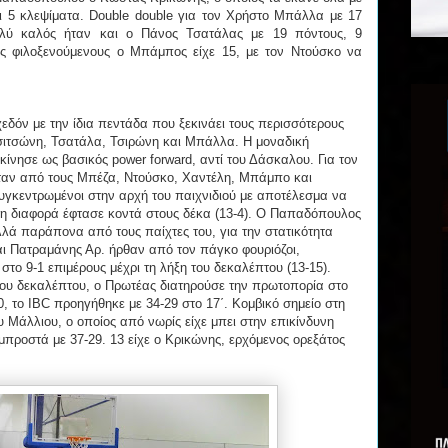
αι 5 κλεψίματα. Double double για τον Χρήστο Μπάλλα με 17
ολύ καλός ήταν και ο Πάνος Τσατάλας με 19 πόντους, 9
υς φιλοξενούμενους ο Μπάμπος είχε 15, με τον Ντούσκο να
δόν με την ίδια πεντάδα που ξεκινάει τους περισσότερους
σιτσώνη, Τσατάλα, Τσιρώνη και Μπάλλα. Η μοναδική
κίνησε ως βασικός power forward, αντί του Δάσκαλου. Για τον
ταν από τους Μπέζα, Ντούσκο, Χαντέλη, Μπάμπο και
συγκεντρωμένοι στην αρχή του παιχνιδιού με αποτέλεσμα να
΄ η διαφορά έφτασε κοντά στους δέκα (13-4). Ο Παπαδόπουλος
λά παράπονα από τους παίχτες του, για την στατικότητα
ι Πατραμάνης Αρ. ήρθαν από τον πάγκο φουριόζοι,
στο 9-1 επιμέρους μέχρι τη λήξη του δεκαλέπτου (13-15).
ρου δεκαλέπτου, ο Πρωτέας διατηρούσε την πρωτοπορία στο
0, το IBC προηγήθηκε με 34-29 στο 17΄. Κομβικό σημείο στη
 Μάλλιου, ο οποίος από νωρίς είχε μπει στην επικίνδυνη
μπροστά με 37-29. 13 είχε ο Κρικώνης, ερχόμενος ορεξάτος