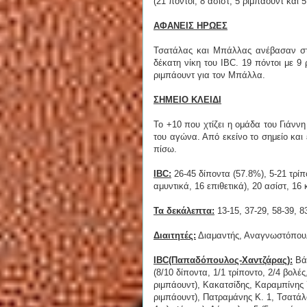
(21 πόντοι, 8 ασίστ, 5 ριμπάουντ και 5
ΑΦΑΝΕΙΣ ΗΡΩΕΣ
Τσατάλας και Μπάλλας ανέβασαν στρ
δέκατη νίκη του IBC. 19 πόντοι με 9
ριμπάουντ για τον Μπάλλα.
ΣΗΜΕΙΟ ΚΛΕΙΔΙ
Το +10 που χτίζει η ομάδα του Γιάνν
του αγώνα. Από εκείνο το σημείο και
πίσω.
IBC:
26-45 δίποντα (57.8%), 5-21 τρίπ
αμυντικά, 16 επιθετικά), 20 ασίστ, 16
Τα δεκάλεπτα:
13-15, 37-29, 58-39, 8
Διαιτητές:
Διαμαντής, Αναγνωστόπου
IBC(Παπαδόπουλος-Χαντζάρας):
Βάσ
(8/10 δίποντα, 1/1 τρίποντο, 2/4 βολές
ριμπάουντ), Κακατσίδης, Καραμπίνης 7
ριμπάουντ), Πατραμάνης Κ. 1, Τσατάλας