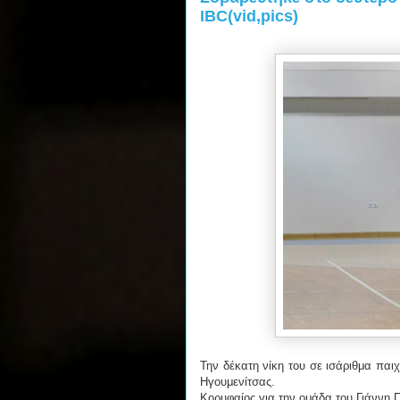
IBC(vid,pics)
Την δέκατη νίκη του σε ισάριθμα παι
Ηγουμενίτσας.
Κορυφαίος για την ομάδα του Γιάννη