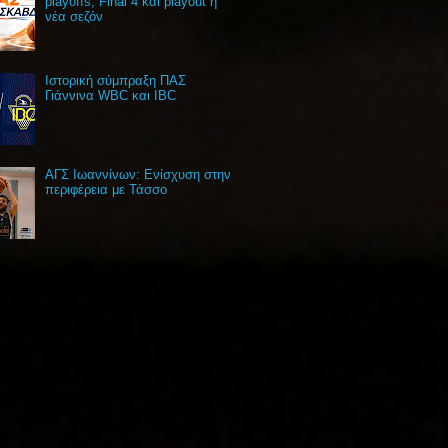
playoffs, Final 4 και playout η
νέα σεζόν
Ιστορική σύμπραξη ΠΑΣ
Γιάννινα WBC και IBC
ΑΓΣ Ιωαννίνων: Ενίσχυση στην
περιφέρεια με Τάσσο