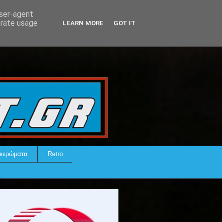
user-agent
erate usage
LEARN MORE
GOT IT
ιερώματα
Retro