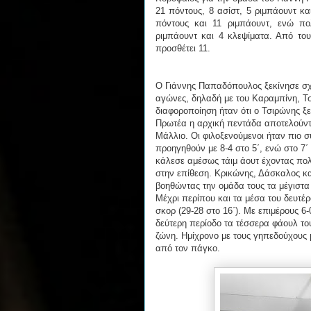
21 πόντους, 8 ασίστ, 5 ριμπάουντ κ
πόντους και 11 ριμπάουντ, ενώ π
ριμπάουντ και 4 κλεψίματα. Από το
προσθέτει 11.
Ο Γιάννης Παπαδόπουλος ξεκίνησε σχε
αγώνες, δηλαδή με του Καραμπίνη, Τ
διαφοροποίηση ήταν ότι ο Τσιρώνης ξε
Πρωτέα η αρχική πεντάδα αποτελούν
Μάλλιο. Οι φιλοξενούμενοι ήταν πιο 
προηγηθούν με 8-4 στο 5΄, ενώ στο 7
κάλεσε αμέσως τάιμ άουτ έχοντας πολ
στην επίθεση. Κρικώνης, Δάσκαλος κα
βοηθώντας την ομάδα τους τα μέγιστα 
Μέχρι περίπου και τα μέσα του δευτέ
σκορ (29-28 στο 16΄). Με επιμέρους 6-
δεύτερη περίοδο τα τέσσερα φάουλ του
ζώνη. Ημίχρονο με τους γηπεδούχους 
από τον πάγκο.