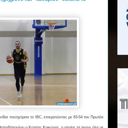
χνίδια πανηγύρισε το IBC, επικρατώντας με 83-54 του Πρωτέα
 Παπαδόπουλου ο Κώστας Κρικώνης, ο οποίος τα έκανε όλα με