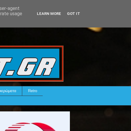
user-agent
erate usage
LEARN MORE
GOT IT
ιερώματα
Retro