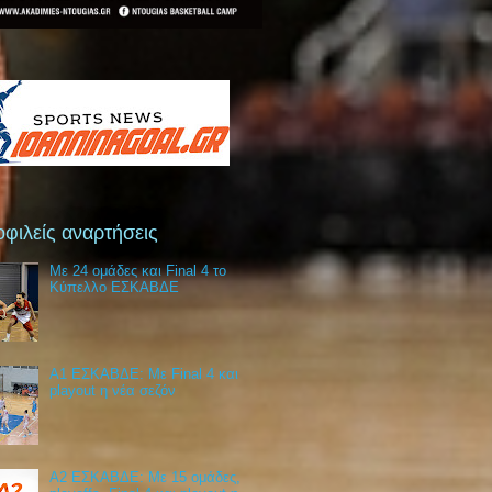
φιλείς αναρτήσεις
Με 24 ομάδες και Final 4 το
Κύπελλο ΕΣΚΑΒΔΕ
Α1 ΕΣΚΑΒΔΕ: Με Final 4 και
playout η νέα σεζόν
Α2 ΕΣΚΑΒΔΕ: Με 15 ομάδες,