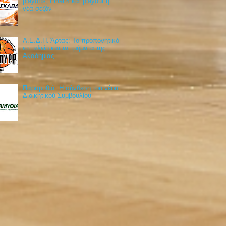
playoffs, Final 4 και playout η
νέα σεζόν
Α.Ε.Δ.Π. Άρτας: Το προπονητικό
επιτελείο και τα τμήματα της
Ακαδημίας
Παραμυθιά: Η σύνθεση του νέου
Διοικητικού Συμβουλίου