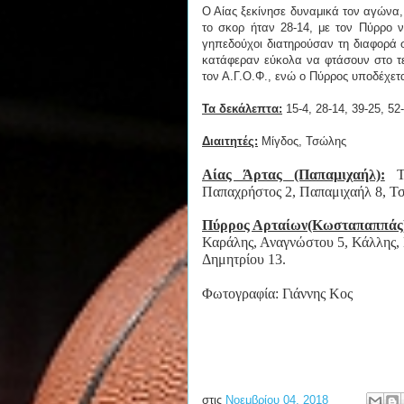
Ο Αίας ξεκίνησε δυναμικά τον αγώνα,
το σκορ ήταν 28-14, με τον Πύρρο ν
γηπεδούχοι διατηρούσαν τη διαφορά σ
κατάφεραν εύκολα να φτάσουν στο τελ
τον Α.Γ.Ο.Φ., ενώ ο Πύρρος υποδέχετ
Τα δεκάλεπτα:
15-4, 28-14, 39-25, 52
Διαιτητές:
Μίγδος, Τσώλης
Αίας Άρτας (Παπαμιχαήλ):
Τσ
Παπαχρήστος 2, Παπαμιχαήλ 8, Τσ
Πύρρος Αρταίων(Κωσταπαππάς
Καράλης, Αναγνώστου 5, Κάλλης, 
Δημητρίου 13.
Φωτογραφία: Γιάννης Κος
στις
Νοεμβρίου 04, 2018