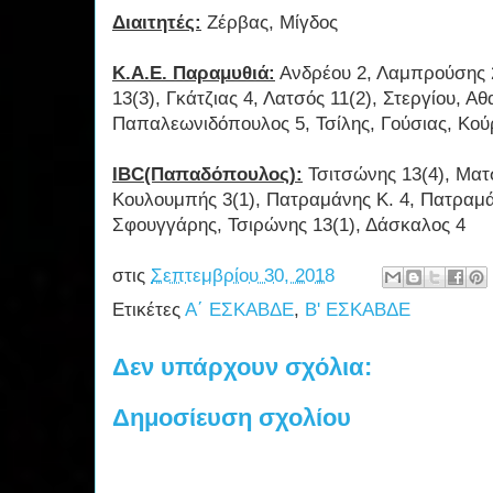
Διαιτητές:
Ζέρβας, Μίγδος
Κ.Α.Ε. Παραμυθιά:
Ανδρέου 2, Λαμπρούσης 2
13(3), Γκάτζιας 4, Λατσός 11(2), Στεργίου, Αθ
Παπαλεωνιδόπουλος 5, Τσίλης, Γούσιας, Κού
IBC(Παπαδόπουλος):
Τσιτσώνης 13(4), Ματ
Κουλουμπής 3(1), Πατραμάνης Κ. 4, Πατραμά
Σφουγγάρης, Τσιρώνης 13(1), Δάσκαλος 4
στις
Σεπτεμβρίου 30, 2018
Ετικέτες
Α΄ ΕΣΚΑΒΔΕ
,
Β' ΕΣΚΑΒΔΕ
Δεν υπάρχουν σχόλια:
Δημοσίευση σχολίου