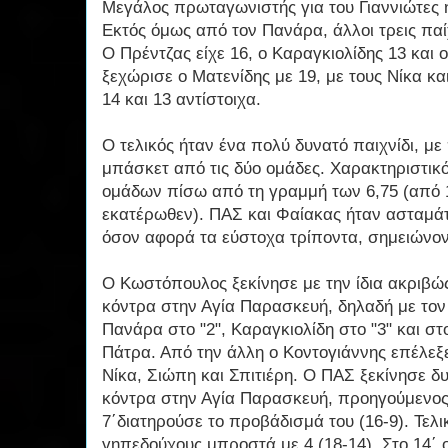
Μεγάλος πρωταγωνιστής για του Γιαννιώτες 
Εκτός όμως από τον Πανάρα, άλλοι τρεις παίχ
Ο Πρέντζας είχε 16, ο Καραγκιολίδης 13 και
ξεχώρισε ο Ματενίδης με 19, με τους Νίκα κ
14 και 13 αντίστοιχα.
Ο τελικός ήταν ένα πολύ δυνατό παιχνίδι, μ
μπάσκετ από τις δύο ομάδες. Χαρακτηριστικό
ομάδων πίσω από τη γραμμή των 6,75 (από 
εκατέρωθεν). ΠΑΣ και Φαίακας ήταν ασταμάτ
όσον αφορά τα εύστοχα τρίποντα, σημειώνοντ
Ο Κωστόπουλος ξεκίνησε με την ίδια ακριβώ
κόντρα στην Αγία Παρασκευή, δηλαδή με τον
Πανάρα στο "2", Καραγκιολίδη στο "3" και στο 
Πάτρα. Από την άλλη ο Κοντογιάννης επέλεξ
Νίκα, Σιώπη και Σπιτιέρη. Ο ΠΑΣ ξεκίνησε δ
κόντρα στην Αγία Παρασκευή, προηγούμενος 
7΄διατηρούσε το προβάδισμά του (16-9). Τελι
γηπεδούχους μπροστά με 4 (18-14). Στο 14΄ ο