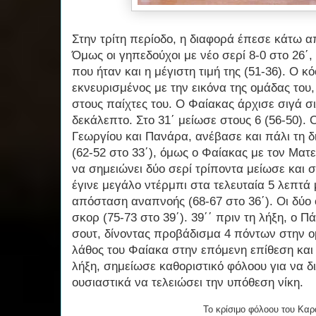
Στην τρίτη περίοδο, η διαφορά έπεσε κάτω απ
Όμως οι γηπεδούχοι με νέο σερί 8-0 στο 26΄
που ήταν και η μέγιστη τιμή της (51-36). Ο κ
εκνευρισμένος με την εικόνα της ομάδας του,
στους παίχτες του. Ο Φαίακας άρχισε σιγά σ
δεκάλεπτο. Στο 31΄ μείωσε στους 6 (56-50).
Γεωργίου και Πανάρα, ανέβασε και πάλι τη 
(62-52 στο 33΄), όμως ο Φαίακας με τον Ματε
να σημειώνει δύο σερί τρίποντα μείωσε και στ
έγινε μεγάλο ντέρμπι στα τελευταία 5 λεπτά 
απόσταση αναπνοής (68-67 στο 36΄). Οι δύο 
σκορ (75-73 στο 39΄). 39΄΄ πριν τη λήξη, ο 
σουτ, δίνοντας προβάδισμα 4 πόντων στην ο
λάθος του Φαίακα στην επόμενη επίθεση και 
λήξη, σημείωσε καθοριστικό φόλοου για να δ
ουσιαστικά να τελειώσει την υπόθεση νίκη.
Το κρίσιμο φόλοου του Καρ