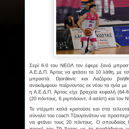
Σερί 6-0 του ΝΕΟΛ τον έφερε ξανά μπροσ
Α.Ε.Δ.Π. Άρτας να φτάσει τα 10 λάθη, με τ
μπροστά. Djordevic και Λαζάρου βοή
ανακάμψουν παίρνοντας εκ νέου τα ηνία με 
η Α.Ε.Δ.Π. Άρτας είχε βραχεία κεφαλή (64-
(20 πόντους, 6 ριμπάουντ, 4 ασίστ) και τον
Το ντέρμπι καλά κρατούσε και στα τελευτα
σύνολο του coach Τζουγανάτου να προσπερν
να φτάνει τους 20 πόντους. Ο σπουδαίος 
παρκέ του Τ9 Άρτας με το προβάδισμα ν