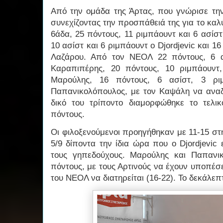
Από την ομάδα της Άρτας, που γνώρισε τη
συνεχίζοντας την προσπάθειά της για το κα
6άδα, 25 πόντους, 11 ριμπάουντ και 6 ασίσ
10 ασίστ και 6 ριμπάουντ ο Djordjevic και 1
Λαζάρου. Από τον ΝΕΟΛ 22 πόντους, 6 α
Καραπιπέρης, 20 πόντους, 10 ριμπάουντ
Μαρούλης, 16 πόντους, 6 ασίστ, 3 ρι
Παπανικολόπουλος, με τον Καψάλη να αναδ
δικό του τρίποντο διαμορφώθηκε το τελι
πόντους.
Οι φιλοξενούμενοι προηγήθηκαν με 11-15 στ
5/9 δίποντα την ίδια ώρα που ο Djordjevic 
τους γηπεδούχους. Μαρούλης και Παπανι
πόντους, με τους Αρτινούς να έχουν υποπέσ
του ΝΕΟΛ να διατηρείται (16-22). Το δεκάλε