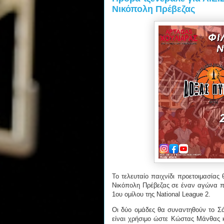
Νικόπολη Πρέβεζας
Το τελευταίο παιχνίδι προετοιμασία
Νικόπολη Πρέβεζας σε έναν αγώνα πο
1ου ομίλου της National League 2.
Οι δύο ομάδες θα συναντηθούν το Σάβ
είναι χρήσιμο ώστε Κώστας Μάνθας κ