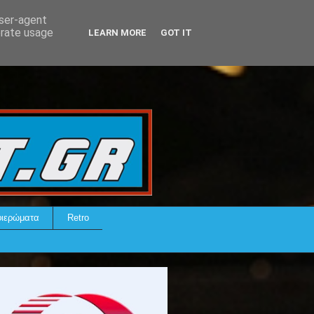
user-agent
erate usage
LEARN MORE
GOT IT
ιερώματα
Retro