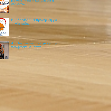
playoffs, Final 4 και playout η
νέα σεζόν
Β΄ ΕΣΚΑΒΔΕ: Η προκήρυξη για
τη νέα σεζόν
ΑΓΣ Ιωαννίνων: Ενίσχυση στην
περιφέρεια με Τάσσο