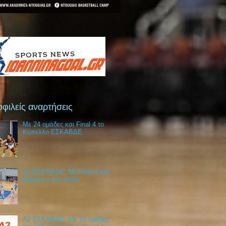
φιλείς αναρτήσεις
Με 24 ομάδες και Final 4 το
Κύπελλο ΕΣΚΑΒΔΕ
Α1 ΕΣΚΑΒΔΕ: Με Final 4 και
playout η νέα σεζόν
Α2 ΕΣΚΑΒΔΕ: Με 15 ομάδες,