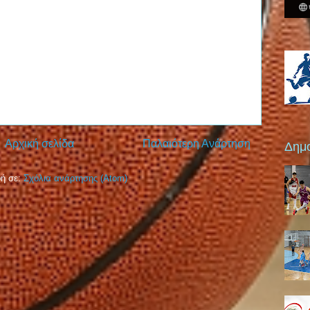
Αρχική σελίδα
Παλαιότερη Ανάρτηση
Δημο
ή σε:
Σχόλια ανάρτησης (Atom)