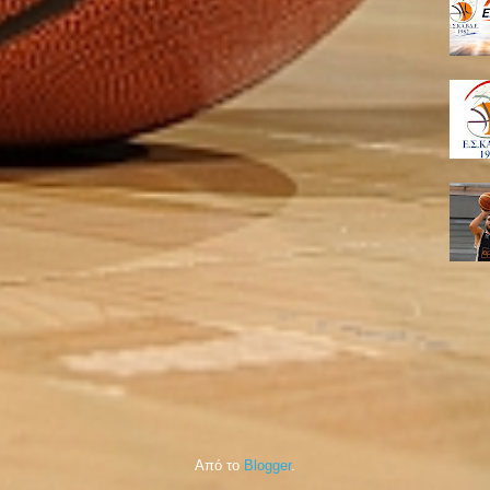
Από το
Blogger
.