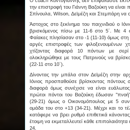
Ο coach Κοντογιάννης δεν επιφύλασσε εκπλ
την επιστροφή του Γιάννη Βαζούκη να είναι π
Σπίνουλα, Wilson, Δεϊμέζη και Στεμπάρη να 
Άστοχος στο ξεκίνημα του παιχνιδιού ο Ιόν
βρισκόμενος πίσω με 11-6 στο 5΄. Με 4 
Φαίακες πλησίασαν στο -1 (11-10) όμως στη 
αργές επιστροφές των φιλοξενουμένων χ
χτίζοντας διαφορά 10 πόντων με σερί 
ολοκληρώθηκε με τους Πατρινούς να βρίσκο
(22-11 στο 10΄).
Δίνοντας την μπάλα στον Δεϊμέζη στην αρ
Ιόνιος προσπαθούσε βρίσκοντας πόντους 
διαφορά όμως συνέχισε να είναι ευάλωτος 
πρώτοι πόντοι του Βαζούκη έδωσαν "πνοή"
(29-21) όμως ο Οικονομόπουλος με 5 συν
ομάδα του στο +13 (34-21). Μέχρι και το τέ
κατάφερε να βρει ρυθμό επιθετικά κάνοντας
έτοιμη να εκμεταλλευτεί κάθε επιπολαιότητα κ
24.