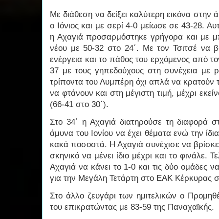
Με διάθεση να δείξει καλύτερη εικόνα στην 
ο Ιόνιος και με σερί 4-0 μείωσε σε 43-28. Α
η Αχαγιά προσαρμόστηκε γρήγορα και με μ
νέου με 50-32 στο 24΄. Με τον Τσιτσέ να 
ενέργεια και το πάθος του ερχόμενος από το
37 με τους γηπεδούχους στη συνέχεια με po
τρίποντα του Λυμπέρη όχι απλά να κρατούν 
να φτάνουν και στη μέγιστη τιμή, μέχρι εκείν
(66-41 στο 30΄).
Στο 34΄ η Αχαγιά διατηρούσε τη διαφορά στ
άμυνα του Ιονίου να έχει θέματα ενώ την ίδ
κακά ποσοστά. Η Αχαγιά συνέχισε να βρίσκε
σκηνικό να μένει ίδιο μέχρι και το φινάλε. Τ
Αχαγιά να κάνει το 1-0 και τις δύο ομάδες 
για την Μεγάλη Τετάρτη στο ΕΑΚ Κέρκυρας στ
Στο άλλο ζευγάρι των ημιτελικών ο Προμηθ
του επικρατώντας με 83-59 της Παναχαϊκής.