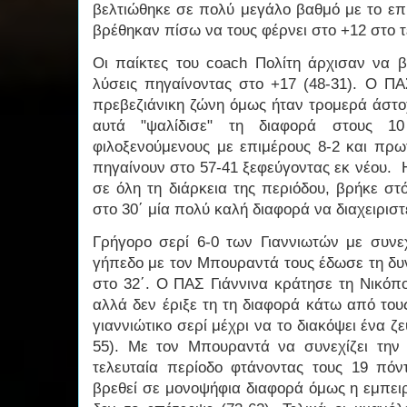
βελτιώθηκε σε πολύ μεγάλο βαθμό με το επ
βρέθηκαν πίσω να τους φέρνει στο +12 στο τ
Οι παίκτες του coach Πολίτη άρχισαν να 
λύσεις πηγαίνοντας στο +17 (48-31). Ο ΠΑ
πρεβεζιάνικη ζώνη όμως ήταν τρομερά άστο
αυτά "ψαλίδισε" τη διαφορά στους 1
φιλοξενούμενους με επιμέρους 8-2 και πρω
πηγαίνουν στο 57-41 ξεφεύγοντας εκ νέου. 
σε όλη τη διάρκεια της περιόδου, βρήκε στ
στο 30΄ μία πολύ καλή διαφορά να διαχειριστ
Γρήγορο σερί 6-0 των Γιαννιωτών με συνε
γήπεδο με τον Μπουραντά τους έδωσε τη δυ
στο 32΄. Ο ΠΑΣ Γιάννινα κράτησε τη Νικόπ
αλλά δεν έριξε τη τη διαφορά κάτω από τους
γιαννιώτικο σερί μέχρι να το διακόψει ένα ζ
55). Με τον Μπουραντά να συνεχίζει την 
τελευταία περίοδο φτάνοντας τους 19 π
βρεθεί σε μονοψήφια διαφορά όμως η εμπει