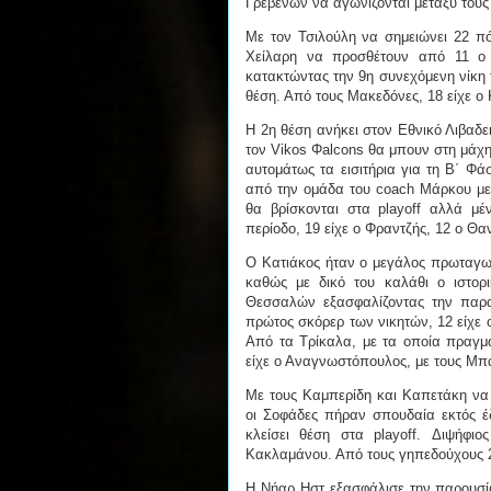
Γρεβενών να αγωνίζονται μεταξύ του
Με τον Τσιλούλη να σημειώνει 22 πό
Χείλαρη να προσθέτουν από 11 ο
κατακτώντας την 9η συνεχόμενη νίκη
θέση. Από τους Μακεδόνες, 18 είχε ο
Η 2η θέση ανήκει στον Εθνικό Λιβαδε
τον Vikos Φalcons θα μπουν στη μάχη
αυτομάτως τα εισιτήρια για τη Β΄ Φά
από την ομάδα του coach Μάρκου με 
θα βρίσκονται στα playoff αλλά μέ
περίοδο, 19 είχε ο Φραντζής, 12 ο Θ
Ο Κατιάκος ήταν ο μεγάλος πρωταγων
καθώς με δικό του καλάθι ο ιστορ
Θεσσαλών εξασφαλίζοντας την παρα
πρώτος σκόρερ των νικητών, 12 είχε 
Από τα Τρίκαλα, με τα οποία πραγμ
είχε ο Αναγνωστόπουλος, με τους Μ
Με τους Καμπερίδη και Καπετάκη να 
οι Σοφάδες πήραν σπουδαία εκτός έδ
κλείσει θέση στα playoff. Διψήφ
Κακλαμάνου. Από τους γηπεδούχους 2
Η Νήαρ Ηστ εξασφάλισε την παρουσία