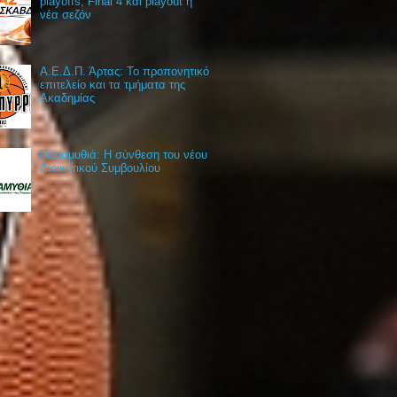
playoffs, Final 4 και playout η
νέα σεζόν
Α.Ε.Δ.Π. Άρτας: Το προπονητικό
επιτελείο και τα τμήματα της
Ακαδημίας
Παραμυθιά: Η σύνθεση του νέου
Διοικητικού Συμβουλίου