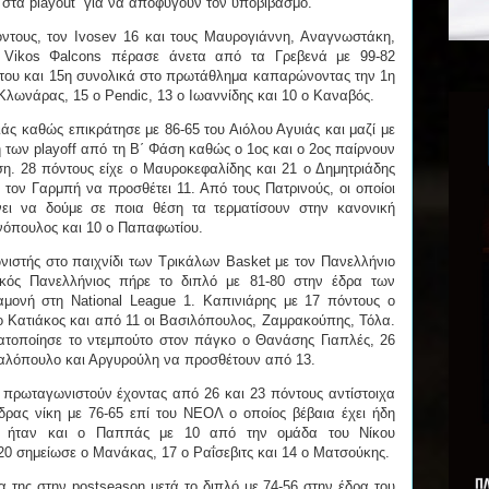
ς στα playout για να αποφύγουν τον υποβιβασμό.
ντους, τον Ivosev 16 και τους Μαυρογιάννη, Αναγνωστάκη,
 Vikos Φalcons πέρασε άνετα από τα Γρεβενά με 99-82
 του και 15η συνολικά στο πρωτάθλημα καπαρώνοντας την 1η
 Κλωνάρας, 15 ο Pendic, 13 ο Ιωαννίδης και 10 ο Καναβός.
ιάς καθώς επικράτησε με 86-65 του Αιόλου Αγυιάς και μαζί με
 των playoff από τη Β΄ Φάση καθώς ο 1ος και ο 2ος παίρνουν
ση. 28 πόντους είχε ο Μαυροκεφαλίδης και 21 ο Δημητριάδης
τον Γαρμπή να προσθέτει 11. Από τους Πατρινούς, οι οποίοι
νει να δούμε σε ποια θέση τα τερματίσουν στην κανονική
ανόπουλος και 10 ο Παπαφωτίου.
ιστής στο παιχνίδι των Τρικάλων Basket με τον Πανελλήνιο
ικός Πανελλήνιος πήρε το διπλό με 81-80 στην έδρα των
μονή στη National League 1. Καπινιάρης με 17 πόντους ο
ο Κατιάκος και από 11 οι Βασιλόπουλος, Ζαμρακούπης, Τόλα.
ατοποίησε το ντεμπούτο στον πάγκο ο Θανάσης Γιαπλές, 26
παλόπουλο και Αργυρούλη να προσθέτουν από 13.
πρωταγωνιστούν έχοντας από 26 και 23 πόντους αντίστοιχα
ρας νίκη με 76-65 επί του ΝΕΟΛ ο οποίος βέβαια έχει ήδη
ιος ήταν και ο Παππάς με 10 από την ομάδα του Νίκου
0 σημείωσε ο Μανάκας, 17 ο Ραΐσεβιτς και 14 ο Ματσούκης.
 της στην postseason μετά το διπλό με 74-56 στην έδρα του