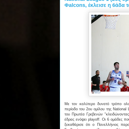
Φalcons, έκλεισε η 6άδα τ
Με τον καλύτερο δυνατό τρόπο ολο
περίοδο του 2ου ομίλου της National
του Πρωτέα Γρεβενών "κλειδώνοντας
έδρας ενόψει playoff. Οι 6 ομάδες π
ξεκαθάρισε ότι ο Πανελλήνιος παρ