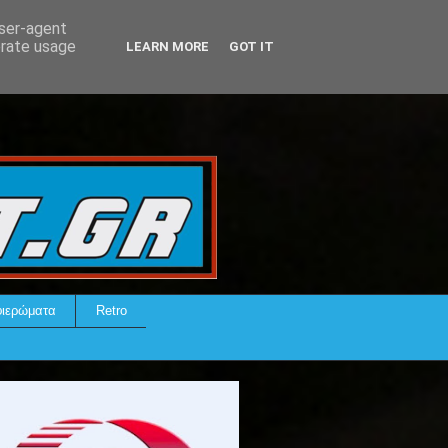
user-agent
erate usage
LEARN MORE
GOT IT
ιερώματα
Retro