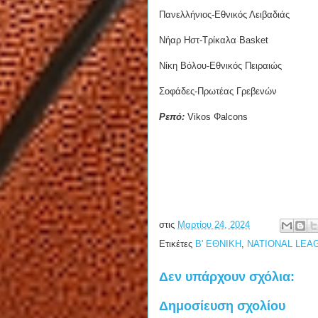
Πανελλήνιος-Εθνικός Λειβαδιάς
Νήαρ Ηστ-Τρίκαλα Basket
Νίκη Βόλου-Εθνικός Πειραιώς
Σοφάδες-Πρωτέας Γρεβενών
Ρεπό:
Vikos Φalcons
στις
Μαρτίου 24, 2024
Ετικέτες
Β' ΕΘΝΙΚΗ
,
NATIONAL LEA
Δεν υπάρχουν σχόλια:
Δημοσίευση σχολίου