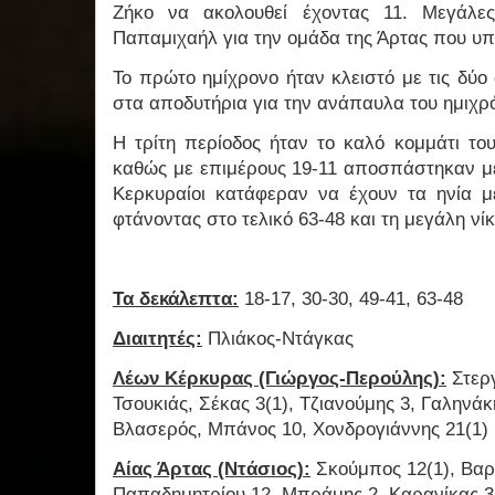
Ζήκο να ακολουθεί έχοντας 11. Μεγάλες
Παπαμιχαήλ για την ομάδα της Άρτας που υ
Το πρώτο ημίχρονο ήταν κλειστό με τις δύο
στα αποδυτήρια για την ανάπαυλα του ημιχρό
Η τρίτη περίοδος ήταν το καλό κομμάτι το
καθώς με επιμέρους 19-11 αποσπάστηκαν με 
Κερκυραίοι κατάφεραν να έχουν τα ηνία μ
φτάνοντας στο τελικό 63-48 και τη μεγάλη νί
Τα δεκάλεπτα:
18-17, 30-30, 49-41, 63-48
Διαιτητές:
Πλιάκος-Ντάγκας
Λέων Κέρκυρας (Γιώργος-Περούλης):
Στεργ
Τσουκιάς, Σέκας 3(1), Τζιανούμης 3, Γαληνάκ
Βλασερός, Μπάνος 10, Χονδρογιάννης 21(1)
Αίας Άρτας (Ντάσιος):
Σκούμπος 12(1), Βαρ
Παπαδημητρίου 12, Μπράμης 2, Καρανίκας 3(1