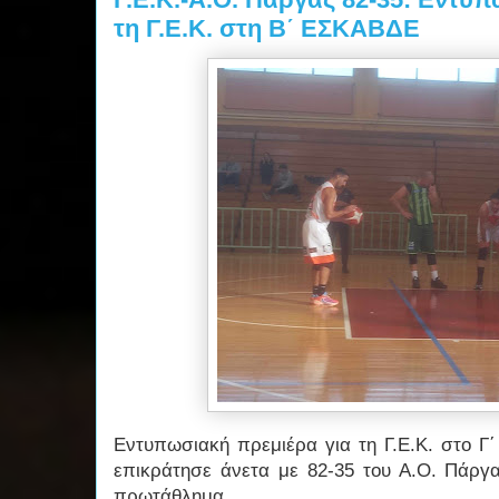
τη Γ.Ε.Κ. στη Β΄ ΕΣΚΑΒΔΕ
Εντυπωσιακή πρεμιέρα για τη Γ.Ε.Κ. στο Γ
επικράτησε άνετα με 82-35 του Α.Ο. Πάργα
πρωτάθλημα.