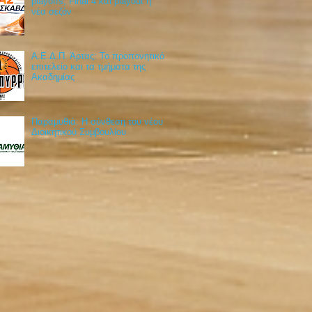
playoffs, Final 4 και playout η
νέα σεζόν
Α.Ε.Δ.Π. Άρτας: Το προπονητικό
επιτελείο και τα τμήματα της
Ακαδημίας
Παραμυθιά: Η σύνθεση του νέου
Διοικητικού Συμβουλίου