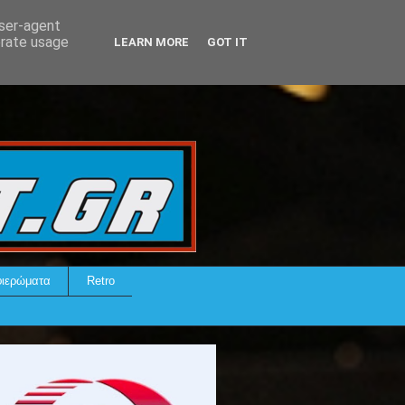
user-agent
erate usage
LEARN MORE
GOT IT
ιερώματα
Retro