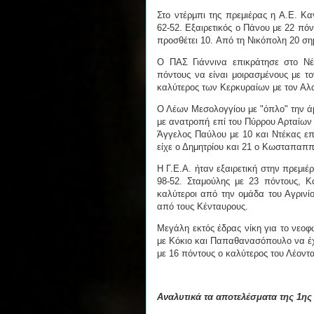
Στο ντέρμπι της πρεμιέρας η Α.Ε. Κ
62-52. Εξαιρετικός ο Πάνου με 22 πό
προσθέτει 10. Από τη Νικόπολη 20 ση
Ο ΠΑΣ Γιάννινα επικράτησε στο Νέ
πόντους να είναι μοιρασμένους με τ
καλύτερος των Κερκυραίων με τον Αλ
Ο Λέων Μεσολογγίου με "όπλο" την ά
με ανατροπή επί του Πύρρου Αρταίων 
Άγγελος Παύλου με 10 και Ντέκας επ
είχε ο Δημητρίου και 21 ο Κωσταπαπ
Η Γ.Ε.Α. ήταν εξαιρετική στην πρεμι
98-52. Σταμούλης με 23 πόντους, 
καλύτεροι από την ομάδα του Αγρινί
από τους Κένταυρους.
Μεγάλη εκτός έδρας νίκη για το νεοφ
με Κόκιο και Παπαθανασόπουλο να έχο
με 16 πόντους ο καλύτερος του Λέοντα
Αναλυτικά τα αποτελέσματα της 1ης