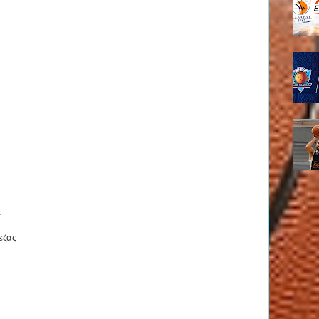
:
εζας