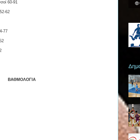
σοί 60-91
52-62
4-77
52
2
Δημο
ΒΑΘΜΟΛΟΓΙΑ