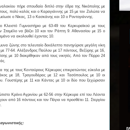
αναλακίου πήρε σπουδαίο διπλό στην έδρα της Νικόπολης με
ντους, πολύ καλός και ο Καραγιάννης με 15 με τον Ζολώτα να
μείωσε ο Νίκας, 13 ο Κασκάνης και 10 ο Ροντογιάννης.
ο Κλειστό Γυμναστήριο με 63-49 του Κερκυραϊκού με τους
ον Σταμέλο να βάζει 10 και τον Ράπτη 9. Αθανασίου με 15 ο
αμάνο να ακολουθεί έχοντας 10.
μυνα ζώνης στο τελευταίο δεκάλεπτο πανηγύρισε μεγάλη νίκη
με 77-64. Αλέξανδρος Παύλου με 17 πόντους, Βεζύρης με 16,
ίσης με 10 διακρίθηκαν από τους νικητές. Από τον Πύρρο 24
πάς.
έρα της με τους Κενταύρους Κέρκυρας επικρατώντας εύκολα με
Κάκος με 18, Τραγουδάρας με 12 και Τασόπουλος με 10 οι
ου. Γουστέρης με 11 και Κάντας με 10 οι δύο που ξεχώρισαν
ώτιστο Κρόνο Αγρινίου με 62-56 στην Κέρκυρα επί του Λέοντα
υν από 16 πόντους και τον Πάγια να προσθέτει 11. Στεργίου
.
 αγωνιστικής: