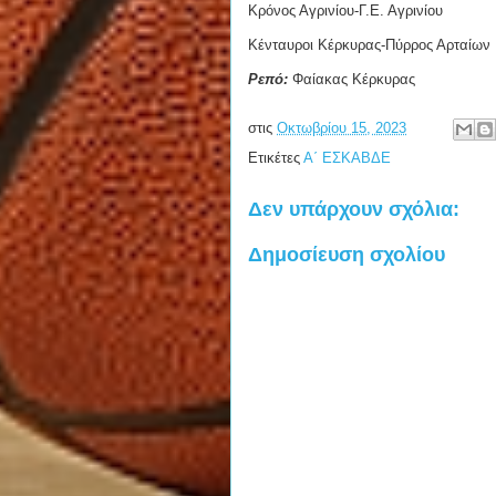
Κρόνος Αγρινίου-Γ.Ε. Αγρινίου
Κένταυροι Κέρκυρας-Πύρρος Αρταίων
Ρεπό:
Φαίακας Κέρκυρας
στις
Οκτωβρίου 15, 2023
Ετικέτες
Α΄ ΕΣΚΑΒΔΕ
Δεν υπάρχουν σχόλια:
Δημοσίευση σχολίου