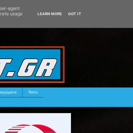
user-agent
erate usage
LEARN MORE
GOT IT
ιερώματα
Retro