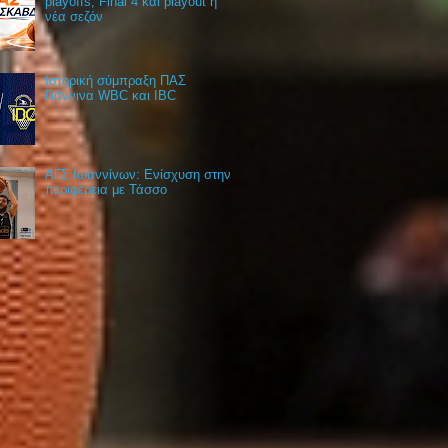
playoffs, Final 4 και playout η
νέα σεζόν
Ιστορική σύμπραξη ΠΑΣ
Γιάννινα WBC και IBC
ΑΓΣ Ιωαννίνων: Ενίσχυση στην
περιφέρεια με Τάσσο