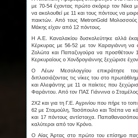
με 70-54 έχοντας πρώτο σκόρερ τον Νίκα μ
να ακολουθεί με 11 και τους πόντους να μοι
παικτών. Από τους MetronGold Μολοσσούς
Μάκης είχαν από 12 πόντους.
Η Α.Ε. Καναλακίου δυσκολεύτηκε αλλά έκα
Κέρκυρας με 56-52 με τον Καραγιάννη να σ
Ζολώτα και Παπαζυγούρα να προσθέτουν 13
Κερκυραίους ο Χονδρογιάννης ξεχώρισε έχον
Ο Λέων Μεσολογγίου επικράτησε το
διπλασιάζοντας τις νίκες του στο πρωτάθλη
και Αλεφάντης με 11 οι παίκτες που ξεχώρ
Φαράντου. Από τον ΠΑΣ Γιάννινα ο Σταμέλος
2Χ2 και για τη Γ.Ε. Αγρινίου που πήρε το τοπ
62 με Σταμούλη, Τασόπουλο και Τσέπα να κά
και 17 πόντους αντίστοιχα. Παπαθανασόπουλ
καλύτεροι από τον Κρόνο.
Ο Αίας Άρτας στο πρώτο του επίσημο παιχ