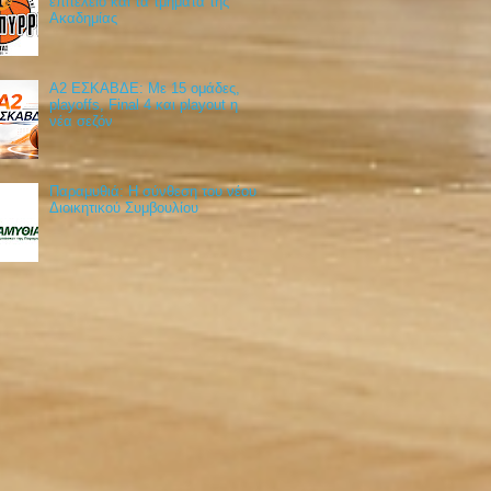
επιτελείο και τα τμήματα της
Ακαδημίας
Α2 ΕΣΚΑΒΔΕ: Με 15 ομάδες,
playoffs, Final 4 και playout η
νέα σεζόν
Παραμυθιά: Η σύνθεση του νέου
Διοικητικού Συμβουλίου