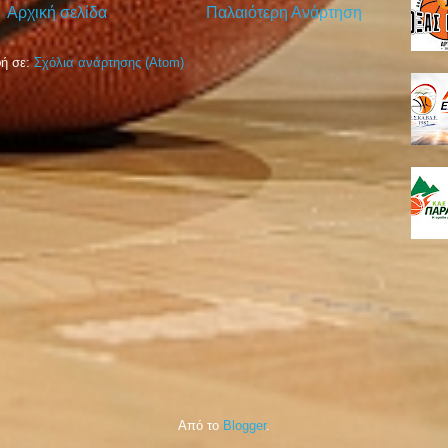
Αρχική σελίδα
Παλαιότερη Ανάρτηση
ή σε:
Σχόλια ανάρτησης (Atom)
Από το
Blogger
.