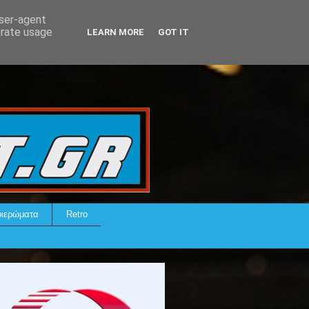
user-agent
erate usage
LEARN MORE
GOT IT
ιερώματα
Retro