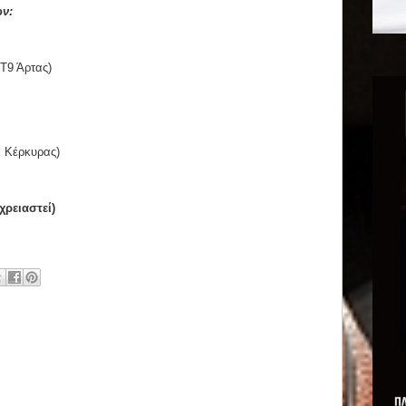
ών:
 Τ9 Άρτας)
Κ Κέρκυρας)
χρειαστεί)