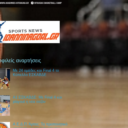
φιλείς αναρτήσεις
Με 24 ομάδες και Final 4 το
Κύπελλο ΕΣΚΑΒΔΕ
Α1 ΕΣΚΑΒΔΕ: Με Final 4 και
playout η νέα σεζόν
Α.Ε.Δ.Π. Άρτας: Το προπονητικό