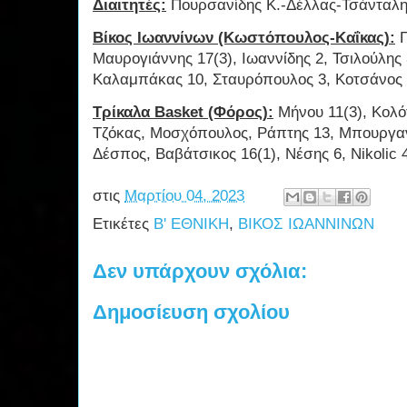
Διαιτητές:
Πουρσανίδης Κ.-Δέλλας-Τσάνταλ
Βίκος Ιωαννίνων (Κωστόπουλος-Καΐκας):
Γ
Μαυρογιάννης 17(3), Ιωαννίδης 2, Τσιλούλης 
Καλαμπάκας 10, Σταυρόπουλος 3, Κοτσάνος 8
Τρίκαλα Basket (Φόρος):
Μήνου 11(3), Κολό
Τζόκας, Μοσχόπουλος, Ράπτης 13, Μπουργαν
Δέσπος, Βαβάτσικος 16(1), Νέσης 6, Nikolic 
στις
Μαρτίου 04, 2023
Ετικέτες
Β' ΕΘΝΙΚΗ
,
ΒΙΚΟΣ ΙΩΑΝΝΙΝΩΝ
Δεν υπάρχουν σχόλια:
Δημοσίευση σχολίου