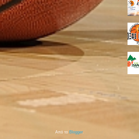
Από το
Blogger
.