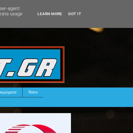
user-agent
erate usage
LEARN MORE
GOT IT
ιερώματα
Retro