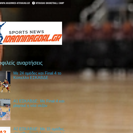
φιλείς αναρτήσεις
Με 24 ομάδες και Final 4 το
Κύπελλο ΕΣΚΑΒΔΕ
Α1 ΕΣΚΑΒΔΕ: Με Final 4 και
playout η νέα σεζόν
Α2 ΕΣΚΑΒΔΕ: Με 15 ομάδες,