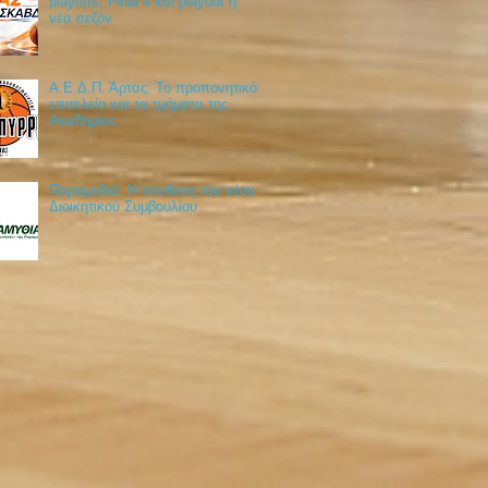
playoffs, Final 4 και playout η
νέα σεζόν
Α.Ε.Δ.Π. Άρτας: Το προπονητικό
επιτελείο και τα τμήματα της
Ακαδημίας
Παραμυθιά: Η σύνθεση του νέου
Διοικητικού Συμβουλίου