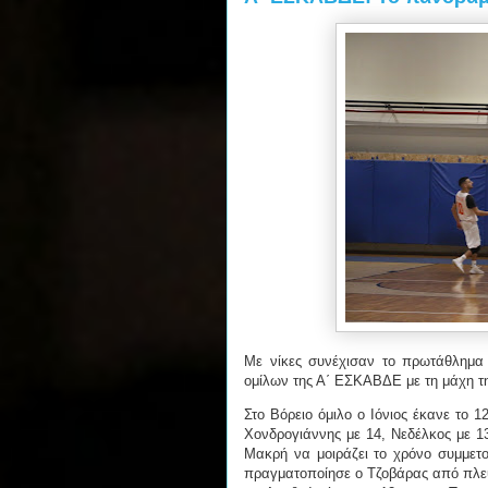
Με νίκες συνέχισαν το πρωτάθλημα 
ομίλων της Α΄ ΕΣΚΑΒΔΕ με τη μάχη τη
Στο Βόρειο όμιλο ο Ιόνιος έκανε το 
Χονδρογιάννης με 14, Νεδέλκος με 13
Μακρή να μοιράζει το χρόνο συμμετο
πραγματοποίησε ο Τζοβάρας από πλευ