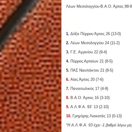
Λέων Μεσολογγίου-Β.Α.Ο. Άρτας 88-8
1.
Δόξα Πύρρου Άρτας 26 (13-0)
2.
Λέων Μεσολογγίου 24 (11-2)
3.
Γ.Ε. Αγρινίου 22 (9-4)
4.
Πύρρος Αρταίων 21 (8-5)
5.
ΠΑΣ Ναυπάκτου 21 (8-5)
6.
Αίας Άρτας 20 (7-6)
7.
Παναιτωλικός 17 (4-9)
8.
Β.Α.Ο. Άρτας 16 (3-10)
9.
Α.Λ.Φ.Α. 93΄ 13 (2-10)
10.
Γρηγόρης Λιακατάς 13 (0-13)
*Η Α.Λ.Φ.Α. 93 έχει -1 βαθμό λόγω μ