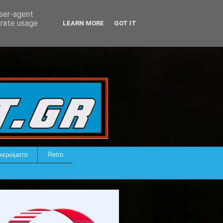
user-agent
erate usage
LEARN MORE
GOT IT
ιερώματα
Retro