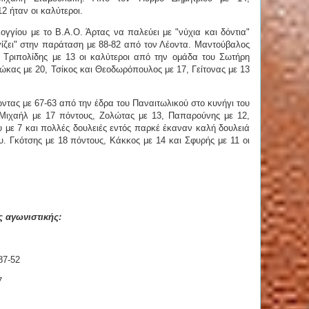
2 ήταν οι καλύτεροι.
γγίου με το Β.Α.Ο. Άρτας να παλεύει με "νύχια και δόντια"
γίζει" στην παράταση με 88-82 από τον Λέοντα. Μαντούβαλος
 Τριπολίδης με 13 οι καλύτεροι από την ομάδα του Σωτήρη
κας με 20, Τσίκος και Θεοδωρόπουλος με 17, Γείτονας με 13
ώντας με 67-63 από την έδρα του Παναιτωλικού στο κυνήγι του
Μιχαήλ με 17 πόντους, Ζολώτας με 13, Παπαρούνης με 12,
 με 7 και πολλές δουλειές εντός παρκέ έκαναν καλή δουλειά
. Γκότσης με 18 πόντους, Κάκκος με 14 και Σφυρής με 11 οι
ς αγωνιστικής:
87-52
7