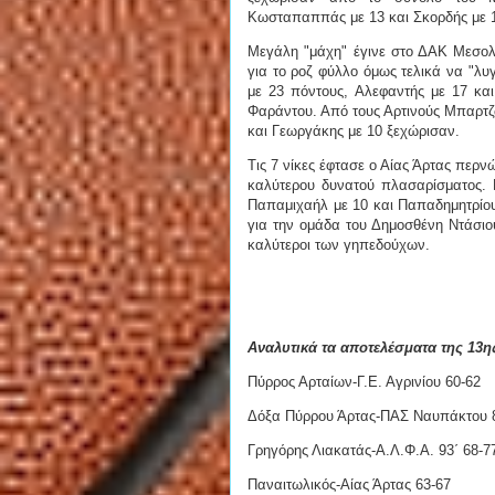
Κωσταπαππάς με 13 και Σκορδής με 1
Μεγάλη "μάχη" έγινε στο ΔΑΚ Μεσολο
για το ροζ φύλλο όμως τελικά να "λυ
με 23 πόντους, Αλεφαντής με 17 και
Φαράντου. Από τους Αρτινούς Μπαρτζώ
και Γεωργάκης με 10 ξεχώρισαν.
Τις 7 νίκες έφτασε ο Αίας Άρτας περν
καλύτερου δυνατού πλασαρίσματος. 
Παπαμιχαήλ με 10 και Παπαδημητρίου
για την ομάδα του Δημοσθένη Ντάσιου
καλύτεροι των γηπεδούχων.
Αναλυτικά τα αποτελέσματα της 13η
Πύρρος Αρταίων-Γ.Ε. Αγρινίου 60-62
Δόξα Πύρρου Άρτας-ΠΑΣ Ναυπάκτου 
Γρηγόρης Λιακατάς-Α.Λ.Φ.Α. 93΄ 68-7
Παναιτωλικός-Αίας Άρτας 63-67