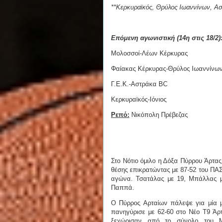
**Κερκυραϊκός, Θρύλος Ιωαννίνων, Ασ
Επόμενη αγωνιστική (14η στις
18/2)
Μολοσσοί-Λέων Κέρκυρας
Φαίακας Κέρκυρας-Θρύλος Ιωαννίνω
Γ.Ε.Κ.-Αστράκα BC
Κερκυραϊκός-Ιόνιος
Ρεπό:
Νικόπολη Πρέβεζας
Στο Νότιο όμιλο η Δόξα Πύρρου Άρτα
θέσης επικρατώντας με 87-52 του ΠΑΣ
αγώνα. Τσατάλας με 19, Μπάλλας μ
Παππά.
Ο Πύρρος Αρταίων πάλεψε για μία μ
πανηγύρισε με 62-60 στο Νέο Τ9 Άρτ
ξεχώρισαν από το σύνολο του Μ