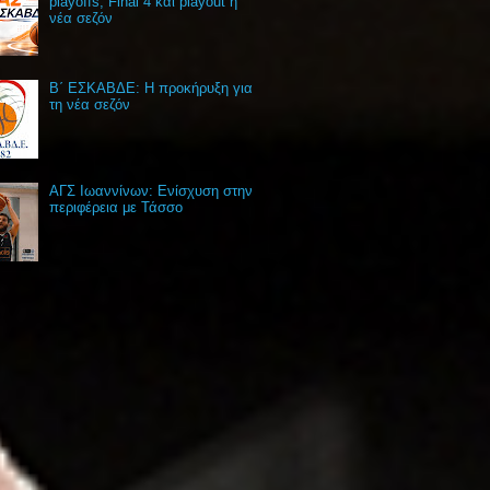
playoffs, Final 4 και playout η
νέα σεζόν
Β΄ ΕΣΚΑΒΔΕ: Η προκήρυξη για
τη νέα σεζόν
ΑΓΣ Ιωαννίνων: Ενίσχυση στην
περιφέρεια με Τάσσο