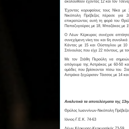
ακολουθούν έχοντας 12 και τον Τσενε
Έχοντας κορυφαίους τους Νίκα με 
Νικόπολη Πρέβεζας πέρασε για 2
επικρατώντας αυτή τη φορά του Θρύ
Παπαζυγούρας με 18, Μπαζάκας με 1
Ο Λέων Κέρκυρας συνέχισε απτόητος
συνεχόμενη νίκη του και 6η συνολικά
Κάντας με 15 και Ούστογλου με 10 
Σπίνουλας που είχε 22 πόντους, με τ
Με τον Στάθη Περούλη να σημειών
απόγευμα της Αστράκας με 60-50 κα
ομάδες που βρίσκονται πίσω του. Στ
Αστράκα ξεχώρισαν Τάσσος με 14 και
Αναλυτικά τα αποτελέσματα της 13η
Θρύλος Ιωαννίνων-Νικόπολη Πρέβεζα
Ιόνιος-Γ.Ε.Κ. 74-63
Λέων Κέρκυρας-Κερκυραϊκός 73-59