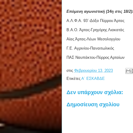
Επόμενη αγωνιστική (14η στις 18/2)
Α.Λ.Φ.Α. 93΄-Δόξα Πύρρου Άρτας
Β.Α.Ο. Άρτας-Γρηγόρης Λιακατάς
Αίας Άρτας-Λέων Μεσολογγίου
Γ.Ε. Αγρινίου-Παναιτωλικός
ΠΑΣ Ναυπάκτου-Πύρρος Αρταίων
στις
Φεβρουαρίου 13, 2023
Ετικέτες
Α΄ ΕΣΚΑΒΔΕ
Δεν υπάρχουν σχόλια:
Δημοσίευση σχολίου