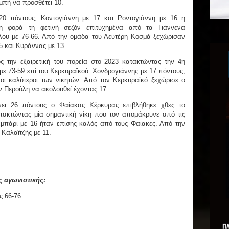
μπή να προσθέτει 10.
20 πόντους, Κοντογιάννη με 17 και Ροντογιάννη με 16 η
η φορά τη φετινή σεζόν επιτυχημένα από τα Γιάννενα
λου με 76-66. Από την ομάδα του Λευτέρη Κοσμά ξεχώρισαν
5 και Κυράννας με 13.
 την εξαιρετική του πορεία στο 2023 κατακτώντας την 4η
 με 73-59 επί του Κερκυραϊκού. Χονδρογιάννης με 17 πόντους,
οι καλύτεροι των νικητών. Από τον Κερκυραϊκό ξεχώρισε ο
ον Περούλη να ακολουθεί έχοντας 17.
ει 26 πόντους ο Φαίακας Κέρκυρας επιβλήθηκε χθες το
τακτώντας μία σημαντική νίκη που τον απομάκρυνε από τις
εμπάρι με 16 ήταν επίσης καλός από τους Φαίακες. Από την
 Καλαϊτζής με 11.
ς αγωνιστικής:
ς 66-76