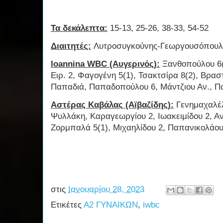
Τα δεκάλεπτα:
15-13, 25-26, 38-33, 54-52
Διαιτητές:
Λυτροσυγκούνης-Γεωργουσόπουλ
Ioannina WBC (Αυγερινός):
Ξανθοπούλου 6(1
Ειρ. 2, Φαγογένη 5(1), Τσακτσίρα 8(2), Βρασ
Παπαδιά, Παπαδοπούλου 6, Μάντζιου Αν., Π
Αστέρας Καβάλας (Αϊβαζίδης):
Γενημαχαλέλ
Ψυλλάκη, Καραγεωργίου 2, Ιωακειμίδου 2, Αν
Ζορμπαλά 5(1), Μιχαηλίδου 2, Παπανικολά
στις
Ιανουαρίου 28, 2023
Ετικέτες
Α2 ΓΥΝΑΙΚΩΝ
,
iwbc