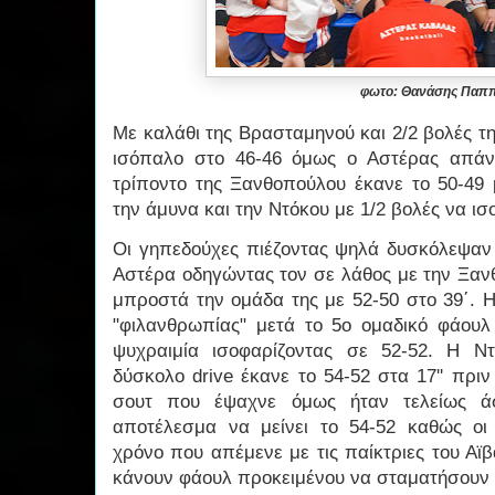
φωτο: Θανάσης Παπ
Με καλάθι της Βρασταμηνού και 2/2 βολές 
ισόπαλο στο 46-46 όμως ο Αστέρας απάν
τρίποντο της Ξανθοπούλου έκανε το 50-49 
την άμυνα και την Ντόκου με 1/2 βολές να ισ
Οι γηπεδούχες πιέζοντας ψηλά δυσκόλεψαν
Αστέρα οδηγώντας τον σε λάθος με την Ξαν
μπροστά την ομάδα της με 52-50 στο 39΄. 
"φιλανθρωπίας" μετά το 5ο ομαδικό φάουλ
ψυχραιμία ισοφαρίζοντας σε 52-52. Η Ν
δύσκολο drive έκανε το 54-52 στα 17'' πρι
σουτ που έψαχνε όμως ήταν τελείως 
αποτέλεσμα να μείνει το 54-52 καθώς οι 
χρόνο που απέμενε με τις παίκτριες του Αϊ
κάνουν φάουλ προκειμένου να σταματήσουν 