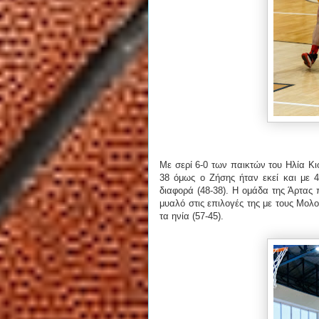
Με σερί 6-0 των παικτών του Ηλία Κιφ
38 όμως ο Ζήσης ήταν εκεί και με 
διαφορά (48-38). Η ομάδα της Άρτας
μυαλό στις επιλογές της με τους Μο
τα ηνία (57-45).