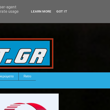
user-agent
erate usage
LEARN MORE
GOT IT
ιερώματα
Retro