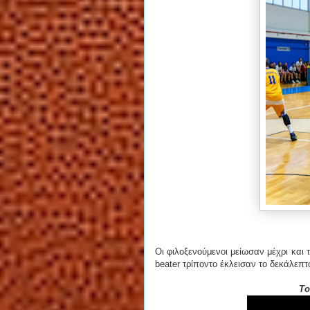
Οι φιλοξενούμενοι μείωσαν μέχρι και τ
beater τρίποντο έκλεισαν το δεκάλεπτ
Το