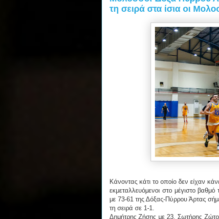
τη σειρά στα ίσια οι Μολοσ
Κάνοντας κάτι το οποίο δεν είχαν κάν
εκμεταλλευόμενοι στο μέγιστο βαθμό
με 73-61 της Δόξας-Πύρρου Άρτας σήμ
τη σειρά σε 1-1.
Δημήτρης Ζήσης με 23, Σωτήρης Ζώτος