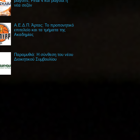
playoffs, Final 4 και playout η
νέα σεζόν
Α.Ε.Δ.Π. Άρτας: Το προπονητικό
επιτελείο και τα τμήματα της
Ακαδημίας
Παραμυθιά: Η σύνθεση του νέου
Διοικητικού Συμβουλίου