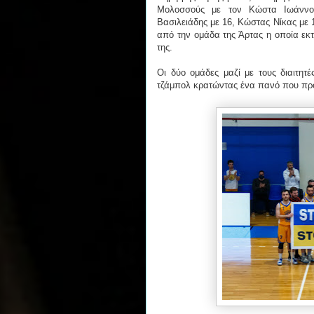
Μολοσσούς με τον Κώστα Ιωάννου
Βασιλειάδης με 16, Κώστας Νίκας με 
από την ομάδα της Άρτας η οποία εκ
της.
Οι δύο ομάδες μαζί με τους διαιτητέ
τζάμπολ κρατώντας ένα πανό που προ