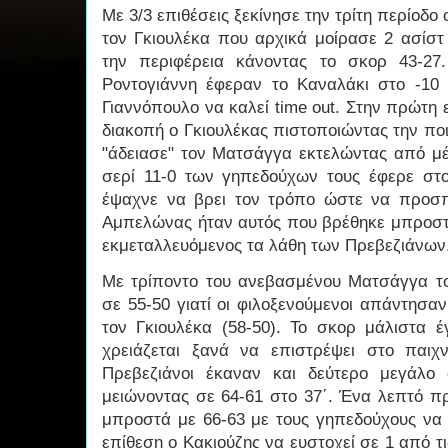
Με 3/3 επιθέσεις ξεκίνησε την τρίτη περίο
τον Γκιουλέκα που αρχικά μοίρασε 2 ασίστ
την περιφέρεια κάνοντας το σκορ 43-27
Ροντογιάννη έφεραν το Καναλάκι στο -10 
Γιαννόπουλο να καλεί time out. Στην πρώτη 
διακοπή ο Γκιουλέκας πιστοποιώντας την πο
"άδειασε" τον Ματσάγγα εκτελώντας από μ
σερί 11-0 των γηπεδούχων τους έφερε στο
έψαχνε να βρει τον τρόπο ώστε να προσπ
Αμπελώνας ήταν αυτός που βρέθηκε μπροστά
εκμεταλλευόμενος τα λάθη των Πρεβεζιάνων
Με τρίποντο του ανεβασμένου Ματσάγγα τ
σε 55-50 γιατί οι φιλοξενούμενοι απάντησα
τον Γκιουλέκα (58-50). Το σκορ μάλιστα έ
χρειάζεται ξανά να επιστρέψει στο παιχ
Πρεβεζιάνοι έκαναν και δεύτερο μεγάλο
μειώνοντας σε 64-61 στο 37΄. Ένα λεπτό πρ
μπροστά με 66-63 με τους γηπεδούχους να
επίθεση ο Κακιούζης να ευστοχεί σε 1 από τι