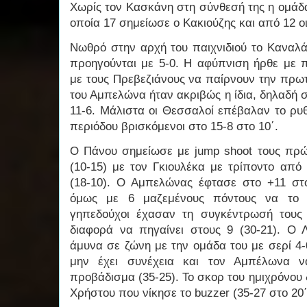
Χωρίς τον Κασκάνη στη σύνθεσή της η ομάδ
οποία 17 σημείωσε ο Κακιούζης και από 12 
Νωθρό στην αρχή του παιχνιδιού το Καναλά
προηγούνται με 5-0. Η αφύπνιση ήρθε με 
με τους Πρεβεζιάνους να παίρνουν την πρω
του Αμπελώνα ήταν ακριβώς η ίδια, δηλαδή σε
11-6. Μάλιστα οι Θεσσαλοί επέβαλαν το ρυθ
περιόδου βρισκόμενοι στο 15-8 στο 10΄.
Ο Πάνου σημείωσε με jump shoot τους πρώτ
(10-15) με τον Γκιουλέκα με τρίποντο απ
(18-10). Ο Αμπελώνας έφτασε στο +11 στο
όμως με 6 μαζεμένους πόντους να το μ
γηπεδούχοι έχασαν τη συγκέντρωσή τους
διαφορά να πηγαίνει στους 9 (30-21). Ο 
άμυνα σε ζώνη με την ομάδα του με σερί 4-
μην έχει συνέχεια και τον Αμπέλωνα ν
προβάδισμα (35-25). Το σκορ του ημιχρόνου
Χρήστου που νίκησε το buzzer (35-27 στο 20΄