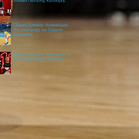
forward Παντελής Κατσιάρης
Πύρρος Αρταίων: Ανακοίνωσε
την επιστροφή του Γιώργου
Δημητρίου
Κρόνος Αγρινίου: Δυναμώνει το
ρόστερ με Άγγελο Τασούλη