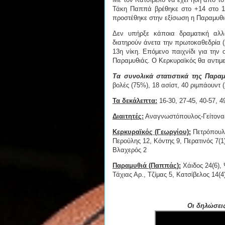
Τάκη Παππά βρέθηκε στο +14 στο 1
προστέθηκε στην εξίσωση η Παραμυθιά
Δεν υπήρξε κάποια δραματική αλλα
διατηρούν άνετα την πρωτοκαθεδρία (5
13η νίκη. Επόμενο παιχνίδι για την
Παραμυθιάς. Ο Κερκυραϊκός θα αντιμε
Τα συνολικά στατιστικά της Παραμ
βολές (75%), 18 ασίστ, 40 ριμπάουντ (
Τα δεκάλεπτα:
16-30, 27-45, 40-57, 4
Διαιτητές:
Αναγνωστόπουλος-Γείτονα
Κερκυραϊκός (Γεωργίου):
Πετρόπουλο
Περούλης 12, Κόντης 9, Περατινός 7(
Βλαχερός 2
Παραμυθιά (Παππάς):
Χάιδος 24(6),
Τάχιας Αρ., Τζίμας 5, Κατσίβελος 14
Οι δηλώσεις