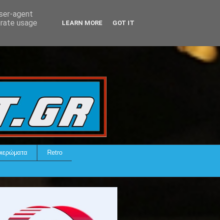
user-agent
erate usage
LEARN MORE
GOT IT
ιερώματα
Retro