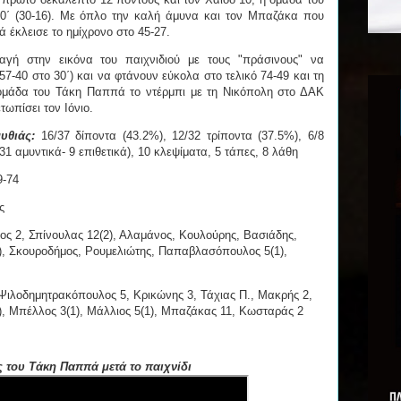
0΄ (30-16). Με όπλο την καλή άμυνα και τον Μπαζάκα που
 έκλεισε το ημίχρονο στο 45-27.
γή στην εικόνα του παιχνιδιού με τους "πράσινους" να
7-40 στο 30΄) και να φτάνουν εύκολα στο τελικό 74-49 και τη
 ομάδα του Τάκη Παππά το ντέρμπι με τη Νικόπολη στο ΔΑΚ
τωπίσει τον Ιόνιο.
υθιάς:
16/37 δίποντα (43.2%), 12/32 τρίποντα (37.5%), 6/8
31 αμυντικά- 9 επιθετικά), 10 κλεψίματα, 5 τάπες, 8 λάθη
9-74
ς
ς 2, Σπίνουλας 12(2), Αλαμάνος, Κουλούρης, Βασιάδης,
1), Σκουροδήμος, Ρουμελιώτης, Παπαβλασόπουλος 5(1),
 Ψιλοδημητρακόπουλος 5, Κρικώνης 3, Τάχιας Π., Μακρής 2,
(4), Μπέλλος 3(1), Μάλλιος 5(1), Μπαζάκας 11, Κωσταράς 2
 του Τάκη Παππά μετά το παιχνίδι