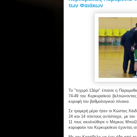
των Φαιάκων
Το "τυχερό 13άρι" έπιασε η Παραμυθ
74-49 του Κερκυραϊκού βελτιώνοντας
κορυφή του βαθμολογικού πίνακα.
Σε τρομερή μέρα ήταν οι Κώστας Χάιδ
24 και 14 πόντους αντίστοιχα, με τον
11 τους ακολούθησε ο Μάρκος Μπαζάκ
κορυφαίοι του Κερκυραϊκού έχοντας α
Με τον Κατσίβελο να έχει ήδη από το