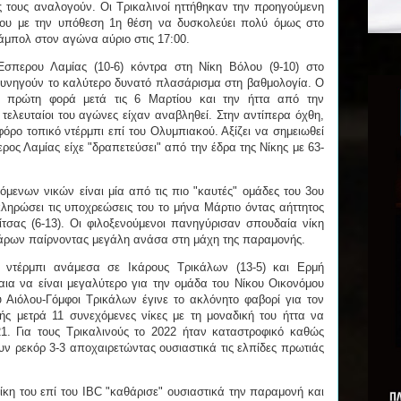
ς τους αναλογούν. Οι Τρικαλινοί ηττήθηκαν την προηγούμενη
ίου με την υπόθεση 1η θέση να δυσκολεύει πολύ όμως στο
άμπολ στον αγώνα αύριο στις 17:00.
Έσπερου Λαμίας (10-6) κόντρα στη Νίκη Βόλου (9-10) στο
 κυνηγούν το καλύτερο δυνατό πλασάρισμα στη βαθμολογία. Ο
α πρώτη φορά μετά τις 6 Μαρτίου και την ήττα από την
ελευταίοι του αγώνες είχαν αναβληθεί. Στην αντίπερα όχθη,
φόρο τοπικό ντέρμπι επί του Ολυμπιακού. Αξίζει να σημειωθεί
ερος Λαμίας είχε "δραπετεύσει" από την έδρα της Νίκης με 63-
μενων νικών είναι μία από τις πιο "καυτές" ομάδες του 3ου
κληρώσει τις υποχρεώσεις του το μήνα Μάρτιο όντας αήττητος
σας (6-13). Οι φιλοξενούμενοι πανηγύρισαν σπουδαία νίκη
κάρων παίρνοντας μεγάλη ανάσα στη μάχη της παραμονής.
 ντέρμπι ανάμεσα σε Ικάρους Τρικάλων (13-5) και Ερμή
βαια να είναι μεγαλύτερο για την ομάδα του Νίκου Οικονόμου
υ Αιόλου-Γόμφοι Τρικάλων έγινε το ακλόνητο φαβορί για τον
ής μετρά 11 συνεχόμενες νίκες με τη μοναδική του ήττα να
21. Για τους Τρικαλινούς το 2022 ήταν καταστροφικό καθώς
ν ρεκόρ 3-3 αποχαιρετώντας ουσιαστικά τις ελπίδες πρωτιάς
ίκη του επί του IBC "καθάρισε" ουσιαστικά την παραμονή και