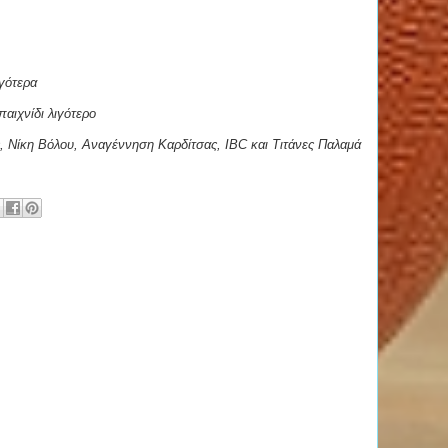
ιγότερα
αιχνίδι λιγότερο
, Νίκη Βόλου, Αναγέννηση Καρδίτσας, IBC και Τιτάνες Παλαμά