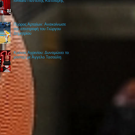
forward Παντελής Κατσιάρης
Πύρρος Αρταίων: Ανακοίνωσε
την επιστροφή του Γιώργου
Δημητρίου
Κρόνος Αγρινίου: Δυναμώνει το
ρόστερ με Άγγελο Τασούλη