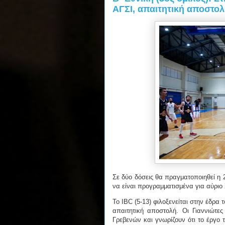
ΑΓΣΙ, απαιτητική αποστολ
Σε δύο δόσεις θα πραγματοποιηθεί η 2
να είναι προγραμματισμένα για αύριο 
Το IBC (5-13) φιλοξενείται στην έδρα
απαιτητική αποστολή. Οι Γιαννιώτε
Γρεβενών και γνωρίζουν ότι το έργο 