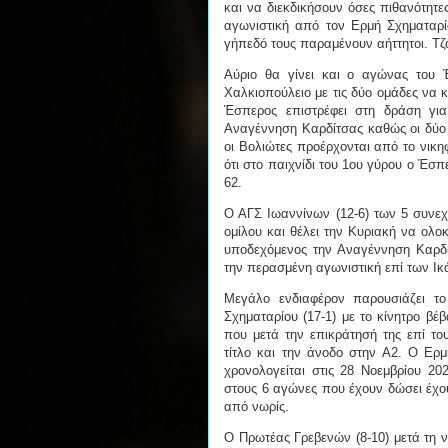
και να διεκδικήσουν όσες πιθανότητε
αγωνιστική από τον Ερμή Σχηματαρ
γήπεδό τους παραμένουν αήττητοι. Τζ
Αύριο θα γίνει και ο αγώνας του 
Χαλκιοπούλειο με τις δύο ομάδες να
Έσπερος επιστρέφει στη δράση γι
Αναγέννηση Καρδίτσας καθώς οι δύο τ
οι Βολιώτες προέρχονται από το νικη
ότι στο παιχνίδι του 1ου γύρου ο Έσπ
62.
Ο ΑΓΣ Ιωαννίνων (12-6) των 5 συνεχό
ομίλου και θέλει την Κυριακή να ολο
υποδεχόμενος την Αναγέννηση Καρδίτ
την περασμένη αγωνιστική επί των Ι
Μεγάλο ενδιαφέρον παρουσιάζει το
Σχηματαρίου (17-1) με το κίνητρο βέ
που μετά την επικράτησή της επί το
τίτλο και την άνοδο στην Α2. Ο Ερμ
χρονολογείται στις 28 Νοεμβρίου 20
στους 6 αγώνες που έχουν δώσει έχου
από νωρίς.
Ο Πρωτέας Γρεβενών (8-10) μετά τη ν