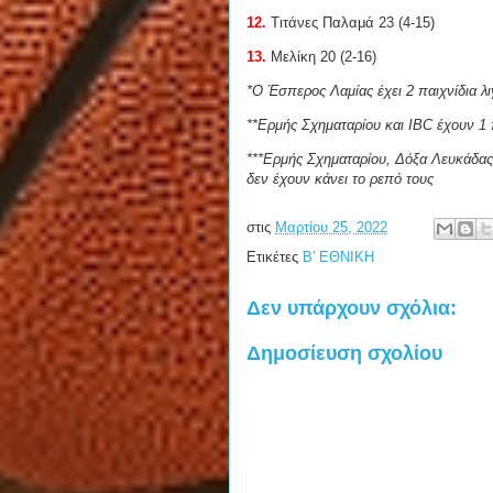
12.
Τιτάνες Παλαμά 23 (4-15)
13.
Μελίκη 20 (2-16)
*Ο Έσπερος Λαμίας έχει 2 παιχνίδια λ
**Ερμής Σχηματαρίου και IBC έχουν 1 π
***Ερμής Σχηματαρίου, Δόξα Λευκάδας
δεν έχουν κάνει το ρεπό τους
στις
Μαρτίου 25, 2022
Ετικέτες
Β' ΕΘΝΙΚΗ
Δεν υπάρχουν σχόλια:
Δημοσίευση σχολίου