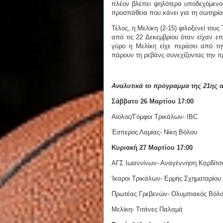
πλέον βλέπει ψηλότερα υποδεχόμενος
προσπάθεια που κάνει για τη σωτηρί
Τέλος, η Μελίκη (2-15) φιλοξενεί του
από τις 22 Δεκεμβρίου όταν είχαν επ
γύρο η Μελίκη είχε περάσει από τ
πάρουν τη ρεβάνς συνεχίζοντας την π
Αναλυτικά το πρόγραμμα της 21ης α
Σάββατο 26 Μαρτίου 17:00
Αίολος/Γόμφοι Τρικάλων- IBC
Έσπερος Λαμίας- Νίκη Βόλου
Κυριακή 27 Μαρτίου 17:00
ΑΓΣ Ιωαννίνων- Αναγέννηση Καρδίτσ
Ίκαροι Τρικάλων- Ερμής Σχηματαρίου
Πρωτέας Γρεβενών- Ολυμπιακός Βόλ
Μελίκη- Τιτάνες Παλαμά