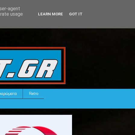
user-agent
erate usage
LEARN MORE
GOT IT
ιερώματα
Retro