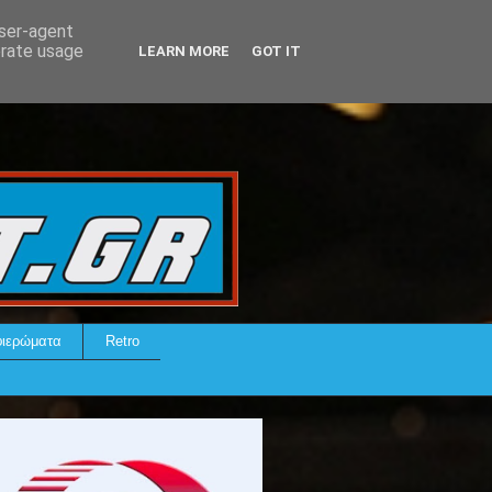
user-agent
erate usage
LEARN MORE
GOT IT
ιερώματα
Retro