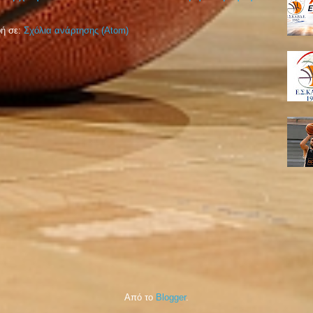
ή σε:
Σχόλια ανάρτησης (Atom)
Από το
Blogger
.