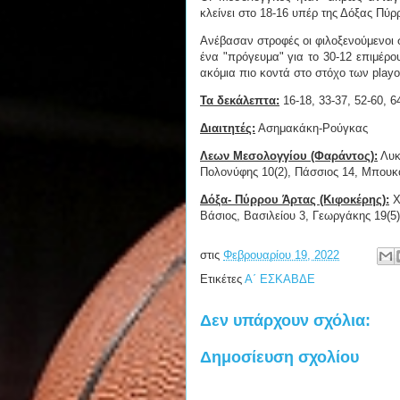
κλείνει στο 18-16 υπέρ της Δόξας Πύρρ
Ανέβασαν στροφές οι φιλοξενούμενοι σ
ένα "πρόγευμα" για το 30-12 επιμέρου
ακόμια πιο κοντά στο στόχο των playof
Τα δεκάλεπτα:
16-18, 33-37, 52-60, 6
Διαιτητές:
Ασημακάκη-Ρούγκας
Λεων Μεσολογγίου (Φαράντος):
Λυκ
Πολονύφης 10(2), Πάσσιος 14, Μπου
Δόξα- Πύρρου Άρτας (Κιφοκέρης):
Χ
Βάσιος, Βασιλείου 3, Γεωργάκης 19(5
στις
Φεβρουαρίου 19, 2022
Ετικέτες
Α΄ ΕΣΚΑΒΔΕ
Δεν υπάρχουν σχόλια:
Δημοσίευση σχολίου