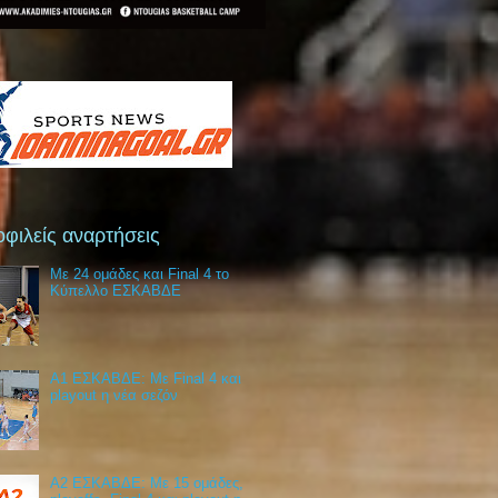
φιλείς αναρτήσεις
Με 24 ομάδες και Final 4 το
Κύπελλο ΕΣΚΑΒΔΕ
Α1 ΕΣΚΑΒΔΕ: Με Final 4 και
playout η νέα σεζόν
Α2 ΕΣΚΑΒΔΕ: Με 15 ομάδες,