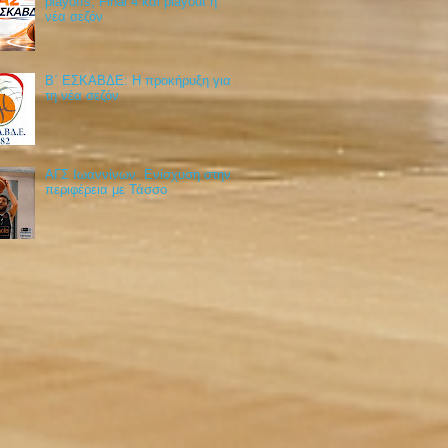
playoffs, Final 4 και playout η
νέα σεζόν
Β΄ ΕΣΚΑΒΔΕ: Η προκήρυξη για
τη νέα σεζόν
ΑΓΣ Ιωαννίνων: Ενίσχυση στην
περιφέρεια με Τάσσο