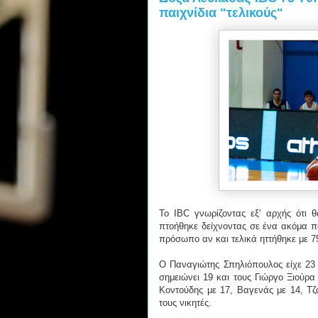
παιχνίδια "τελικούς"
Το IBC γνωρίζοντας εξ' αρχής ότι 
πτοήθηκε δείχνοντας σε ένα ακόμα πα
πρόσωπο αν και τελικά ηττήθηκε με 7
Ο Παναγιώτης Σπηλιόπουλος είχε 23 
σημειώνει 19 και τους Γιώργο Ξιούρα
Κοντούδης με 17, Βαγενάς με 14, Τζ
τους νικητές.