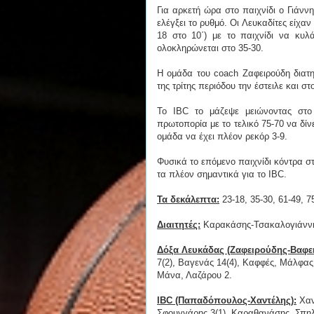
Για αρκετή ώρα στο παιχνίδι ο Γιά
ελέγξει το ρυθμό. Οι Λευκαδίτες είχ
18 στο 10΄) με το παιχνίδι να κυλά
ολοκληρώνεται στο 35-30.
Η ομάδα του coach Ζαφειρούδη διατη
της τρίτης περιόδου την έστειλε και στ
Το IBC το μάζεψε μειώνοντας στο
πρωτοπορία με το τελικό 75-70 να δίνε
ομάδα να έχει πλέον ρεκόρ 3-9.
Φυσικά το επόμενο παιχνίδι κόντρα σ
τα πλέον σημαντικά για το IBC.
Τα δεκάλεπτα:
23-18, 35-30, 61-49, 7
Διαιτητές:
Καρακάσης-Τσακαλογιάννη
Δόξα Λευκάδας (Ζαφειρούδης-Βαφει
7(2), Βαγενάς 14(4), Καφφές, Μάλφας,
Μάνα, Λαζάρου 2.
IBC (Παπαδόπουλος-Χαντέλης):
Χαν
Σφουγγάρης 3(1), Καραθανάσης, Σπηλ