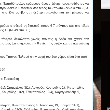
ννης Παπαδόπουλος εφάρμοσε άμυνα ζώνης προσπαθώντας να
αν προβάδισμα 5 πόντων στο τέλος του πρώτου δεκαλέπτου (23-
 στο ίδιο μοτίβο στη δεύτερη περίοδο και το ημίχρονο να
ρούσε σταθερά τη διαφορά στους 6-7 πόντους και στο τέλος
ους 12 (61-49 στο 30΄).
 τέταρτο δεκάλεπτο χωρίς πάντως η Δόξα να χάσει την
ι στους Επτανήσιους την 8η νίκη της σεζόν και τη γιαννιώτικη
τους Τιτάνες Παλαμά στην αρχή του 2ου γύρου είναι ένα από
5-70
ς-Τσακιράκη
άς):
Σταματέλος 3(1), Αργυρός, Κοντούδης 17, Κατοπώδης
 Κουρτίδης 11(2), Τζακόπουλος 12(4), Καραγιαννίδης 9,
τζάρας, Κωνσταντινίδης 4, Τσατάλας 19, Ξιούρας 11(1),
ιόπουλος 23(3), Γκλίναβος, Βρασταμηνός, Χατζηαγοράκης,