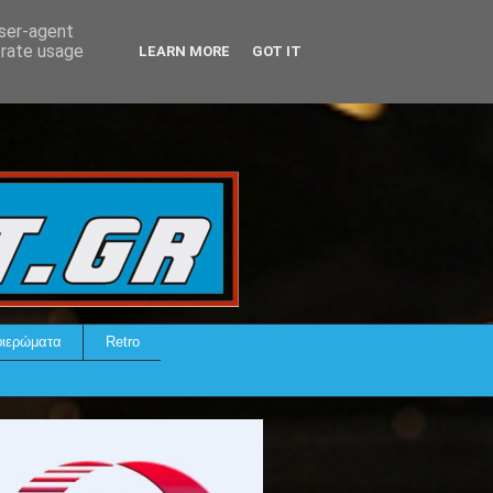
user-agent
erate usage
LEARN MORE
GOT IT
ιερώματα
Retro