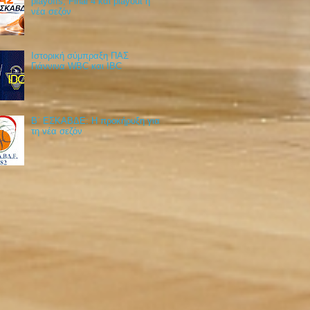
playoffs, Final 4 και playout η
νέα σεζόν
Ιστορική σύμπραξη ΠΑΣ
Γιάννινα WBC και IBC
Β΄ ΕΣΚΑΒΔΕ: Η προκήρυξη για
τη νέα σεζόν