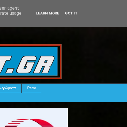
user-agent
erate usage
LEARN MORE
GOT IT
ιερώματα
Retro