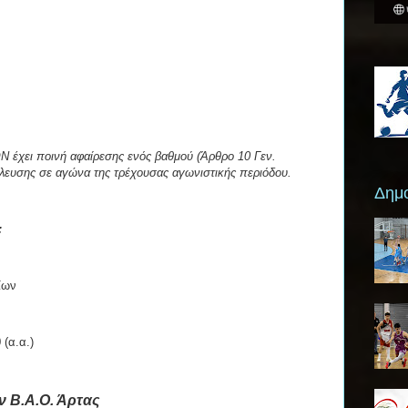
χει ποινή αφαίρεσης ενός βαθμού (Άρθρο 10 Γεν.
υσης σε αγώνα της τρέχουσας αγωνιστικής περιόδου.
Δημο
:
ίων
 (α.α.)
ον Β.Α.Ο. Άρτας