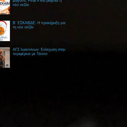
playoffs, Final 4 και playout η
νέα σεζόν
Β΄ ΕΣΚΑΒΔΕ: Η προκήρυξη για
τη νέα σεζόν
ΑΓΣ Ιωαννίνων: Ενίσχυση στην
περιφέρεια με Τάσσο