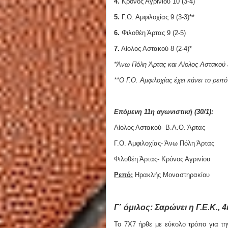
4.
Κρόνος Αγρινίου 10 (3-4)
5.
Γ.Ο. Αμφιλοχίας 9 (3-3)**
6.
Φιλοθέη Άρτας 9 (2-5)
7.
Αίολος Αστακού 8 (2-4)*
*Άνω Πόλη Άρτας και Αίολος Αστακού έ
**Ο Γ.Ο. Αμφιλοχίας έχει κάνει το ρεπ
Επόμενη 11η αγωνιστική (30/1):
Αίολος Αστακού- Β.Α.Ο. Άρτας
Γ.Ο. Αμφιλοχίας- Άνω Πόλη Άρτας
Φιλοθέη Άρτας- Κρόνος Αγρινίου
Ρεπό:
Ηρακλής Μοναστηρακίου
Γ΄ όμιλος: Σαρώνει η Γ.Ε.Κ., 
Το 7Χ7 ήρθε με εύκολο τρόπο για τη