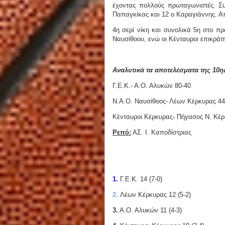
έχοντας πολλούς πρωταγωνιστές. Σ
Παπαγκίκας και 12 ο Καραγιάννης. Απ
4η σερί νίκη και συνολικά 5η στο π
Ναυσίθοου, ενώ οι Κένταυροι επικράτ
Αναλυτικά τα αποτελέσματα της 10η
Γ.Ε.Κ.- Α.Ο. Αλυκών 80-40
Ν.Α.Ο. Ναυσίθοος- Λέων Κέρκυρας 44
Κένταυροι Κέρκυρας- Πήγασος Ν. Κέρ
Ρεπό:
ΑΣ. Ι. Καποδίστριας
1.
Γ.Ε.Κ. 14 (7-0)
2.
Λέων Κέρκυρας 12 (5-2)
3.
Α.Ο. Αλυκών 11 (4-3)