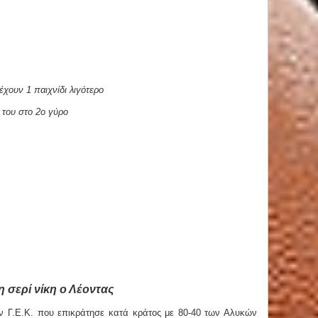
χουν 1 παιχνίδι λιγότερο
ό του στο 2ο γύρο
4η σερί νίκη ο Λέοντας
ν Γ.Ε.Κ. που επικράτησε κατά κράτος με 80-40 των Αλυκών