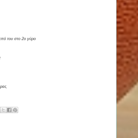
ρεπό του στο 2ο γύρο
:
υρας