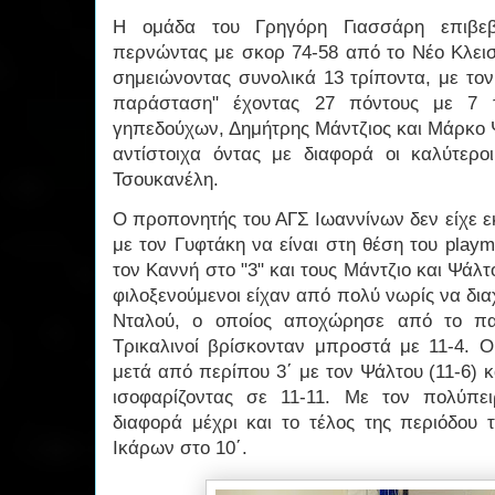
Η ομάδα του Γρηγόρη Γιασσάρη επιβε
περνώντας με σκορ 74-58 από το Νέο Κλεισ
σημειώνοντας συνολικά 13 τρίποντα, με τον
παράσταση" έχοντας 27 πόντους με 7 τ
γηπεδούχων, Δημήτρης Μάντζιος και Μάρκο Ψ
αντίστοιχα όντας με διαφορά οι καλύτερ
Τσουκανέλη.
Ο προπονητής του ΑΓΣ Ιωαννίνων δεν είχε ε
με τον Γυφτάκη να είναι στη θέση του playm
τον Καννή στο "3" και τους Μάντζιο και Ψάλτο
φιλοξενούμενοι είχαν από πολύ νωρίς να δια
Νταλού, ο οποίος αποχώρησε από το παρ
Τρικαλινοί βρίσκονταν μπροστά με 11-4. 
μετά από περίπου 3΄ με τον Ψάλτου (11-6) κα
ισοφαρίζοντας σε 11-11. Με τον πολύπε
διαφορά μέχρι και το τέλος της περιόδου 
Ικάρων στο 10΄.