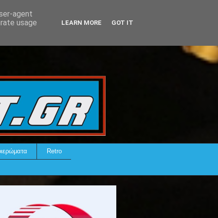
user-agent
erate usage
LEARN MORE
GOT IT
ιερώματα
Retro