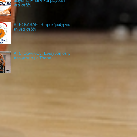
playoffs, Final 4 και playout η
νέα σεζόν
Β΄ ΕΣΚΑΒΔΕ: Η προκήρυξη για
τη νέα σεζόν
ΑΓΣ Ιωαννίνων: Ενίσχυση στην
περιφέρεια με Τάσσο