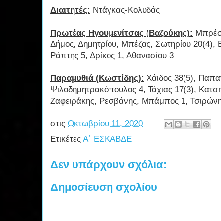
Διαιτητές:
Ντάγκας-Κολυδάς
Πρωτέας Ηγουμενίτσας (Βαζούκης):
Μπρέστ
Δήμος, Δημητρίου, Μπέζας, Σωτηρίου 20(4), Β
Ράπτης 5, Δρίκος 1, Αθανασίου 3
Παραμυθιά (Κωστίδης):
Χάιδος 38(5), Παπα
Ψιλοδημητρακόπουλος 4, Τάχιας 17(3), Κατσ
Ζαφειράκης, Ρεσβάνης, Μπάμπος 1, Τσιρώνη
στις
Οκτωβρίου 11, 2020
Ετικέτες
Α΄ ΕΣΚΑΒΔΕ
Δεν υπάρχουν σχόλια:
Δημοσίευση σχολίου