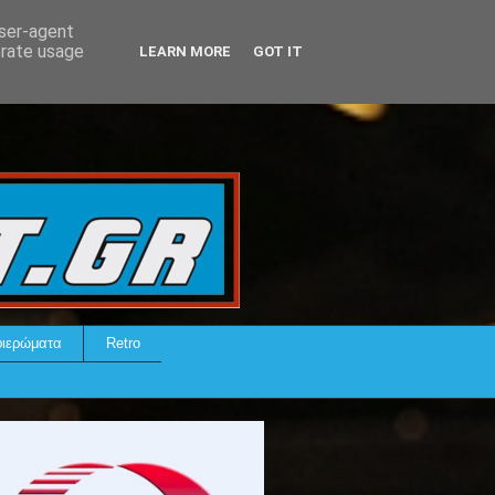
user-agent
erate usage
LEARN MORE
GOT IT
ιερώματα
Retro