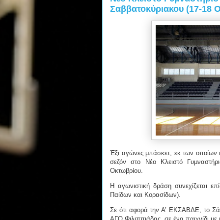
Σαββατοκύριακου (17-18 
Έξι αγώνες μπάσκετ, εκ των οποίων κ
σεζόν στο Νέο Κλειστό Γυμναστήρι
Οκτωβρίου.
Η αγωνιστική δράση συνεχίζεται επ
Παίδων και Κορασίδων).
Σε ότι αφορά την Α’ ΕΚΣΑΒΔΕ, το Σάβ
ΑΓΟ Φιλιππιάδας, σε ένα παιχνίδι με ι