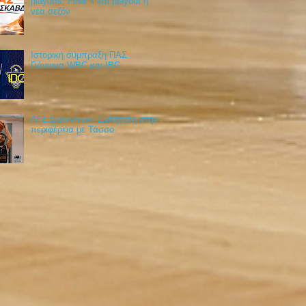
playoffs, Final 4 και playout η
νέα σεζόν
Ιστορική σύμπραξη ΠΑΣ
Γιάννινα WBC και IBC
ΑΓΣ Ιωαννίνων: Ενίσχυση στην
περιφέρεια με Τάσσο