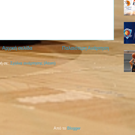
Αρχική σελίδα
Παλαιότερη Ανάρτηση
ή σε:
Σχόλια ανάρτησης (Atom)
Από το
Blogger
.