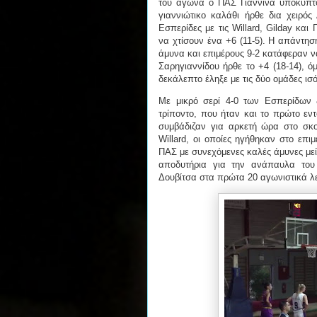
του αγώνα ο ΠΑΣ Γιάννινα υποκύπτον
γιαννιώτικο καλάθι ήρθε δια χειρός
Εσπερίδες με τις Willard, Gilday κα
να χτίσουν ένα +6 (11-5). Η απάντησ
άμυνα και επιμέρους 9-2 κατάφεραν ν
Σαρηγιαννίδου ήρθε το +4 (18-14), ό
δεκάλεπτο έληξε με τις δύο ομάδες ισ
Με μικρό σερί 4-0 των Εσπερίδων ξ
τρίποντο, που ήταν και το πρώτο εντ
συμβάδιζαν για αρκετή ώρα στο σκο
Willard, οι οποίες ηγήθηκαν στο επ
ΠΑΣ με συνεχόμενες καλές άμυνες μείω
αποδυτήρια για την ανάπαυλα του 
Δουβίτσα στα πρώτα 20 αγωνιστικά λε