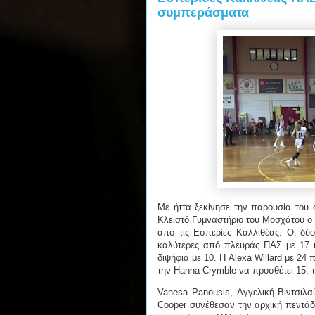
συμπεράσματα
Με ήττα ξεκίνησε την παρουσία του 
Κλειστό Γυμναστήριο του Μοσχάτου ο 
από τις Εσπερίες Καλλιθέας. Οι δύ
καλύτερες από πλευράς ΠΑΣ με 17 κ
διψήφια με 10. Η Alexa Willard με 2
την Hanna Crymble να προσθέτει 15, τ
Vanesa Panousis, Αγγελική Βιντσιλα
Cooper συνέθεσαν την αρχική πεντάδ