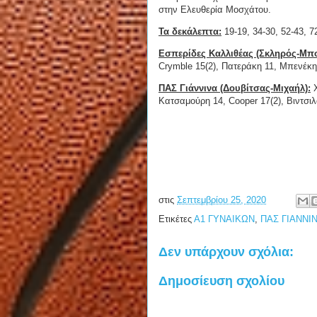
στην Ελευθερία Μοσχάτου.
Τα δεκάλεπτα:
19-19, 34-30, 52-43, 7
Εσπερίδες Καλλιθέας (Σκληρός-Μπο
Crymble 15(2), Πατεράκη 11, Μπενέκη
ΠΑΣ Γιάννινα (Δουβίτσας-Μιχαήλ):
Χ
Κατσαμούρη 14, Cooper 17(2), Βιντσιλ
στις
Σεπτεμβρίου 25, 2020
Ετικέτες
Α1 ΓΥΝΑΙΚΩΝ
,
ΠΑΣ ΓΙΑΝΝΙΝ
Δεν υπάρχουν σχόλια:
Δημοσίευση σχολίου