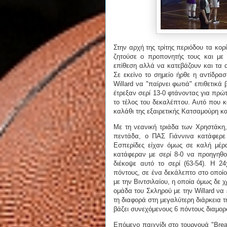
Στην αρχή της τρίτης περιόδου τα κο
ζητούσε ο προπονητής τους και με
επίθεση αλλά να κατεβάζουν και τα α
Σε εκείνο το σημείο ήρθε η αντίδρα
Willard να "παίρνει φωτιά" επιθετικά
έτρεξαν σερί 13-0 φτάνοντας για πρώ
το τέλος του δεκαλέπτου. Αυτό που κ
καλάθι της εξαιρετικής Κατσαμούρη και
Με τη νεανική τριάδα των Χρηστάκη,
πεντάδα, ο ΠΑΣ Γιάννινα κατάφερε 
Εσπερίδες είχαν όμως σε καλή μέρα
κατάφεραν με σερί 8-0 να προηγηθο
διέκοψε αυτό το σερί (63-54). Η 2
πόντους, σε ένα δεκάλεπτο στο οποίο
με την Βιντσιλαίου, η οποία όμως δε 
ομάδα του Σκληρού με την Willard να 
τη διαφορά στη μεγαλύτερη διάρκεια τ
βάζει συνεχόμενους 6 πόντους διαμορ
Επόμενο παιχνίδι στο τουρνουά "Bread