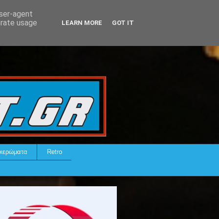
user-agent
erate usage
LEARN MORE
GOT IT
ιερώματα
Retro