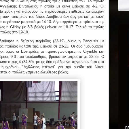
τας σε 3 λάθη στις πρώτες τρεις επιθέσεις του. Το πρώτο
 Αγγελικής Βιντσιλαίου η οποία με drive μείωσε σε 4-2. Οι
ι Πατεράκη να παίρνουν τις περισσότερες επιθέσεις κατάφεραν
η των παικτριών του Νίκου Δουβίτσα δεν άργησε και με καλή
α περάσουν μπροστά με 14-13. Λίγο αργότερα με τρίποντο της
μως η Gilday με 3/3 βολές μείωσε σε 18-17. Τελικά το πρώτο
όπαλες στο 19-19.
εκίνησε η δεύτερη περίοδος (23-19), όμως η Panousis με
ός παιδιάς καλάθι της, μείωσε σε 23-22. Οι δύο "μονομάχοι"
ρ, όμως οι Εσπερίδες με πρωταγωνίστριες τις Crymble και
ιμέρους 9-3 που ακολούθησε, βρισκόταν μπροστά με 32-25. Ο
σε στους 4 (34-30), με τις δύο ομάδες να πηγαίνουν έτσι στα
ημιχρόνου. "Αχίλλειος πτέρνα" για την ομάδα του Νίκου
πτά οι πολλές χαμένες ελεύθερες βολές.