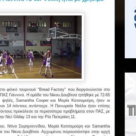
στο φιλικό τουρνουά "Bread Factory" που διοργανώνεται στο
ΠΑΣ Γιάννινα. Η ομάδα του Νίκου Δουβίτσα ηττήθηκε με 72-65
ο ψηλές, Samantha Cooper και Μαρία Κατσαμούρη, ήταν οι
αι 14 πόντους αντίστοιχα. Η Πανωραία Ντάλα ήταν επίσης
4 πόντους προκάλεσε τα περισσότερα προβλήματα στον ΠΑΣ, με
ην Nici Gilday 13 και την Ρία Πατεράκη 11.
ίου, Ντίνα Σαρηγιαννίδου, Μαρία Κατσαμούρη και Samantha
α του Νίκου Δουβίτσα. Αγχωμένος παρουσιάστηκε στην αρχή