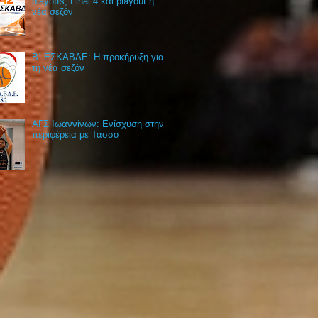
playoffs, Final 4 και playout η
νέα σεζόν
Β΄ ΕΣΚΑΒΔΕ: Η προκήρυξη για
τη νέα σεζόν
ΑΓΣ Ιωαννίνων: Ενίσχυση στην
περιφέρεια με Τάσσο