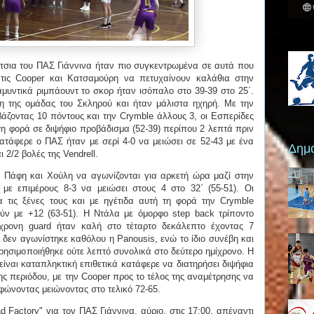
ρίτσια του ΠΑΣ Γιάννινα ήταν πιο συγκεντρωμένα σε αυτά που
 τις Cooper και Κατσαμούρη να πετυχαίνουν καλάθια στην
μυντικά ριμπάουντ το σκορ ήταν ισόπαλο στο 39-39 στο 25΄.
ση της ομάδας του Σκληρού και ήταν μάλιστα ηχηρή. Με την
 βάζοντας 10 πόντους και την Crymble άλλους 3, οι Εσπερίδες
τη φορά σε διψήφιο προβάδισμα (52-39) περίπου 2 λεπτά πριν
ατάφερε ο ΠΑΣ ήταν με σερί 4-0 να μειώσει σε 52-43 με ένα
Δημο
 2/2 βολές της Vendrell.
 Πάφη και Χούλη να αγωνίζονται για αρκετή ώρα μαζί στην
με επιμέρους 8-3 να μειώσει στους 4 στο 32΄ (55-51). Οι
 τις ξένες τους και με ηγέτιδα αυτή τη φορά την Crymble
ύν με +12 (63-51). Η Ντάλα με όμορφο step back τρίποντο
4χρονη guard ήταν καλή στο τέταρτο δεκάλεπτο έχοντας 7
 δεν αγωνίστηκε καθόλου η Panousis, ενώ το ίδιο συνέβη και
χρησιμοποιήθηκε ούτε λεπτό συνολικά στο δεύτερο ημίχρονο. Η
είναι καταπληκτική επιθετικά κατάφερε να διατηρήσει διψήφια
ης περιόδου, με την Cooper προς το τέλος της αναμέτρησης να
φώνοντας μειώνοντας στο τελικό 72-65.
 Factory" για τον ΠΑΣ Γιάννινα, αύριο, στις 17:00, απέναντι