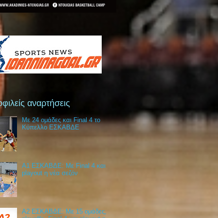
φιλείς αναρτήσεις
Με 24 ομάδες και Final 4 το
Κύπελλο ΕΣΚΑΒΔΕ
Α1 ΕΣΚΑΒΔΕ: Με Final 4 και
playout η νέα σεζόν
Α2 ΕΣΚΑΒΔΕ: Με 15 ομάδες,