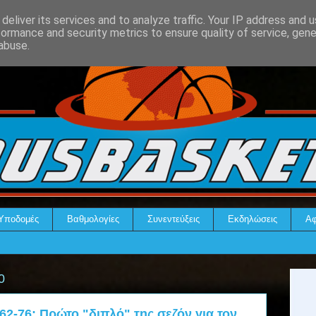
deliver its services and to analyze traffic. Your IP address and 
formance and security metrics to ensure quality of service, gen
abuse.
Υποδομές
Βαθμολογίες
Συνεντεύξεις
Εκδηλώσεις
Αφ
0
62-76: Πρώτο "διπλό" της σεζόν για τον