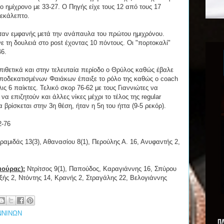
το ημίχρονο με 33-27. Ο Πηγής είχε τους 12 από τους 17
δεκάλεπτο.
ήταν εμφανής μετά την ανάπαυλα του πρώτου ημιχρόνου.
 τη δουλειά στο post έχοντας 10 πόντους. Οι "πορτοκαλί"
46.
 επιθετικά και στην τελευταία περίοδο ο Θρύλος καθώς έβαλε
ποδεκατισμένων Φαιάκων έπαιξε το ρόλο της καθώς ο coach
ις 6 παίκτες. Τελικό σκορ 76-62 με τους Γιαννιώτες να
να επιζητούν και άλλες νίκες μέχρι το τέλος της regular
α βρίσκεται στην 3η θέση, ήταν η 5η του ήττα (9-5 ρεκόρ).
2-76
αμιδάς 13(3), Αθανασίου 8(1), Περούλης Α. 16, Ανυφαντής 2,
ιούρας):
Ντρίτσος 9(1), Παπούδος, Καραγιάννης 16, Σπύρου
ής 2, Ντόντης 14, Κρανής 2, Στραγάλης 22, Βελογιάννης
ΝΝΙΝΩΝ