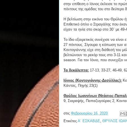
στην επίθεση ο Ιόνιος έκλεισε το πρώ
πόντους της ομάδας του στο δεύτερο 
Η βελτίωση στην εικόνα του Θρύλου 
Επιθετικό όπλο ο Στραγάλης που έκανε
είχαν τα ηνία στο σκορ στο 30΄ με 49-
Το ίδιο εξαιρετικός συνέχισε να είναι
27 πόντους. Σίγουρα η κόπωση των α
Κοντογιάννης είχε στη διάθεσή του μόλ
βελτιώνουν το ρεκόρ τους στο 3-11 και 
season. Για τον Ιόνιο, που συνεχίζει ν
Τα δεκάλεπτα:
17-13, 33-27, 46-49, 6
Ιόνιος (Κοντογιάννης-Δεσύλλας):
Κερ
Κάντας, Πηγής 23(1)
Θρύλος Ιωαννίνων (Ντάσιος-Παπαλ
9, Σιαραψής, Παπαζυγούρας 2, Κονταξ
στις
Φεβρουαρίου 16, 2020
Ετικέτες
Α΄ ΕΣΚΑΒΔΕ
,
ΘΡΥΛΟΣ ΙΩΑ