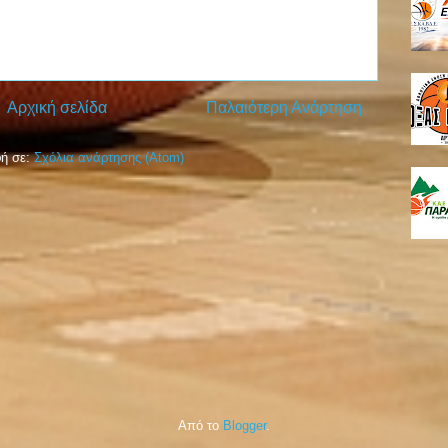
Αρχική σελίδα
Παλαιότερη Ανάρτηση
ή σε:
Σχόλια ανάρτησης (Atom)
Από το
Blogger
.