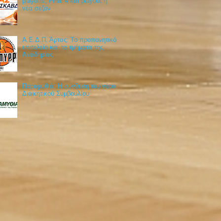
playoffs, Final 4 και playout η
νέα σεζόν
Α.Ε.Δ.Π. Άρτας: Το προπονητικό
επιτελείο και τα τμήματα της
Ακαδημίας
Παραμυθιά: Η σύνθεση του νέου
Διοικητικού Συμβουλίου