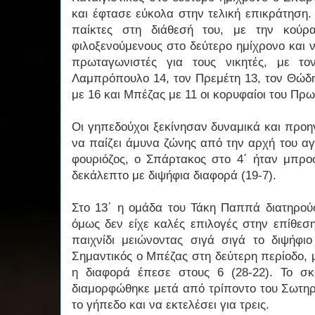
και έφτασε εύκολα στην τελική επικράτηση.
παίκτες στη διάθεσή του, με την κούρ
φιλοξενούμενους στο δεύτερο ημίχρονο και να
πρωταγωνιστές για τους νικητές, με τ
Λαμπρόπουλο 14, τον Πρεμέτη 13, τον Θώδη
με 16 και Μπέζας με 11 οι κορυφαίοι του Πρω
Οι γηπεδούχοι ξεκίνησαν δυναμικά και προη
να παίζει άμυνα ζώνης από την αρχή του α
φουριόζος, ο Σπάρτακος στο 4΄ ήταν μπροσ
δεκάλεπτο με διψήφια διαφορά (19-7).
Στο 13΄ η ομάδα του Τάκη Παππά διατηρούσ
όμως δεν είχε καλές επιλογές στην επίθεσ
παιχνίδι μειώνοντας σιγά σιγά το διψήφ
Σημαντικός ο Μπέζας στη δεύτερη περίοδο, 
η διαφορά έπεσε στους 6 (28-22). Το σκ
διαμορφώθηκε μετά από τρίποντο του Σωτηρ
το γήπεδο και να εκτελέσει για τρεις.