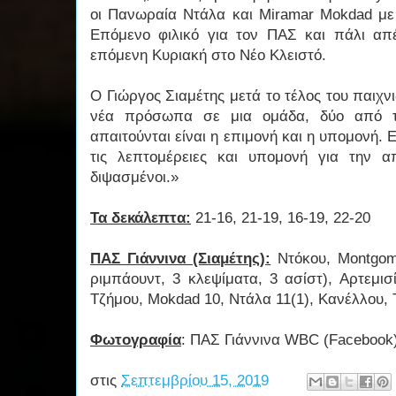
οι Πανωραία Ντάλα και Miramar Mokdad με 
Επόμενο φιλικό για τον ΠΑΣ και πάλι απ
επόμενη Κυριακή στο Νέο Κλειστό.
Ο Γιώργος Σιαμέτης μετά το τέλος του παιχν
νέα πρόσωπα σε μια ομάδα, δύο από τα
απαιτούνται είναι η επιμονή και η υπομονή. 
τις λεπτομέρειες και υπομονή για την α
διψασμένοι.»
Τα δεκάλεπτα:
21-16, 21-19, 16-19, 22-20
ΠΑΣ Γιάννινα (Σιαμέτης):
Ντόκου, Montgome
ριμπάουντ, 3 κλεψίματα, 3 ασίστ), Αρτεμι
Τζήμου, Mokdad 10, Ντάλα 11(1), Κανέλλου, 
Φωτογραφία
: ΠΑΣ Γιάννινα WBC (Facebook
στις
Σεπτεμβρίου 15, 2019