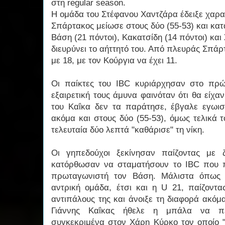
στη regular season.
Η ομάδα του Στέφανου Χαντζάρα έδειξε χαρα
Σπάρτακος μείωσε στους δύο (55-53) και κα
Βάση (21 πόντοι), Κακατσίδη (14 πόντοι) και
διευρύνει το αήττητό του. Από πλευράς Σπά
με 18, με τον Κούργια να έχει 11.
Οι παίκτες του IBC κυριάρχησαν στο πρώ
εξαιρετική τους άμυνα φαινόταν ότι θα είχα
του Καΐκα δεν τα παράτησε, έβγαλε εγωισ
ακόμα και στους δύο (55-53), όμως τελικά 
τελευταία δύο λεπτά "καθάρισε" τη νίκη.
Οι γηπεδούχοι ξεκίνησαν παίζοντας με
κατόρθωσαν να σταματήσουν το IBC που π
πρωταγωνιστή τον Βάση. Μάλιστα όπως 
αντρική ομάδα, έτσι και η U 21, παίζοντα
αντιπάλους της και άνοιξε τη διαφορά ακόμ
Γιάννης Καΐκας ήθελε η μπάλα να πε
συγκεκριμένα στον Χάρη Κύρκο τον οποίο "