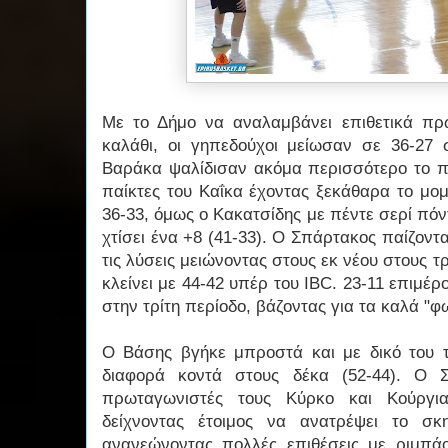
Με το Δήμο να αναλαμβάνει επιθετικά πρ
καλάθι, οι γηπεδούχοι μείωσαν σε 36-27 
Βαράκα ψαλίδισαν ακόμα περισσότερο το πρ
παίκτες του Καΐκα έχοντας ξεκάθαρα το μο
36-33, όμως ο Κακατσίδης με πέντε σερί πό
χτίσει ένα +8 (41-33). Ο Σπάρτακος παίζοντ
τις λύσεις μειώνοντας στους εκ νέου στους τρ
κλείνει με 44-42 υπέρ του IBC. 23-11 επιμέρ
στην τρίτη περίοδο, βάζοντας για τα καλά "φω
Ο Βάσης βγήκε μπροστά και με δικό του 
διαφορά κοντά στους δέκα (52-44). Ο 
πρωταγωνιστές τους Κύρκο και Κούργια
δείχνοντας έτοιμος να ανατρέψει το σκ
ανανεώνοντας πολλές επιθέσεις με ριμπά