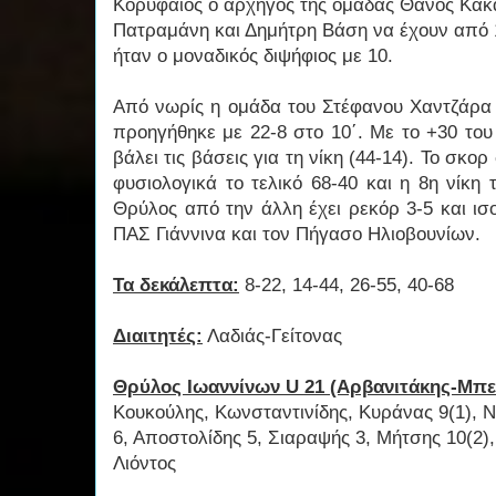
Κορυφαίος ο αρχηγός της ομάδας Θάνος Κακα
Πατραμάνη και Δημήτρη Βάση να έχουν από 
ήταν ο μοναδικός διψήφιος με 10.
Από νωρίς η ομάδα του Στέφανου Χαντζάρα έδ
προηγήθηκε με 22-8 στο 10΄. Με το +30 του
βάλει τις βάσεις για τη νίκη (44-14). Το σκορ
φυσιολογικά το τελικό 68-40 και η 8η νίκη
Θρύλος από την άλλη έχει ρεκόρ 3-5 και ισ
ΠΑΣ Γιάννινα και τον Πήγασο Ηλιοβουνίων.
Τα δεκάλεπτα:
8-22, 14-44, 26-55, 40-68
Διαιτητές:
Λαδιάς-Γείτονας
Θρύλος Ιωαννίνων U 21 (Αρβανιτάκης-Μπε
Κουκούλης, Κωνσταντινίδης, Κυράνας 9(1), 
6, Αποστολίδης 5, Σιαραψής 3, Μήτσης 10(2),
Λιόντος