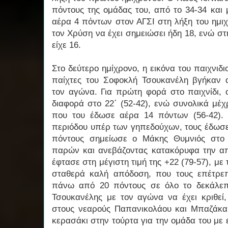
πόντους της ομάδας του, από το 34-34 και
αέρα 4 πόντων στον ΑΓΣΙ στη λήξη του ημιχ
τον Χρύση να έχει σημειώσει ήδη 18, ενώ στ
είχε 16.
Στο δεύτερο ημίχρονο, η εικόνα του παιχνιδι
παίχτες του Σοφοκλή Τσουκανέλη βγήκαν 
τον αγώνα. Για πρώτη φορά στο παιχνίδι, 
διαφορά στο 22΄ (52-42), ενώ συνολικά μέχρι
που του έδωσε αέρα 14 πόντων (56-42). 
περιόδου υπέρ των γηπεδούχων, τους έδωσε
πόντους σημείωσε ο Μάκης Θυμνιός στο 
παρών και ανεβάζοντας κατακόρυφα την απ
έφτασε στη μέγιστη τιμή της +22 (79-57), με
σταθερά καλή απόδοση, που τους επέτρε
πάνω από 20 πόντους σε όλο το δεκάλεπτ
Τσουκανέλης με τον αγώνα να έχει κριθεί
στους νεαρούς Παπανικολάου και Μπαζάκα, 
κερασάκι στην τούρτα για την ομάδα του με ε