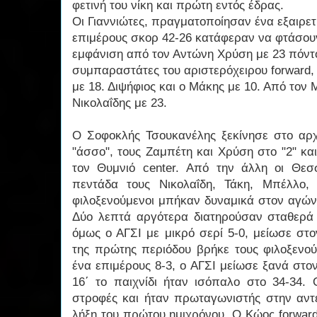
φετινή του νίκη και πρώτη εντός έδρας.
Οι Γιαννιώτες, πραγματοποίησαν ένα εξαιρετ
επιμέρους σκορ 42-26 κατάφεραν να φτάσου
εμφάνιση από τον Αντώνη Χρύση με 23 πόντου
συμπαραστάτες του αριστερόχειρου forward, 
με 18. Διψήφιος και ο Μάκης με 10. Από τον
Νικολαΐδης με 23.
Ο Σοφοκλής Τσουκανέλης ξεκίνησε στο αρχ
"άσσο", τους Ζαμπέτη και Χρύση στο "2" και
τον Θυμνιό center. Από την άλλη οι Θεσσ
πεντάδα τους Νικολαΐδη, Τάκη, Μπέλλο,
φιλοξενούμενοι μπήκαν δυναμικά στον αγώνα
Δύο λεπτά αργότερα διατηρούσαν σταθερά 
όμως ο ΑΓΣΙ με μικρό σερί 5-0, μείωσε στο
της πρώτης περιόδου βρήκε τους φιλοξενο
ένα επιμέρους 8-3, ο ΑΓΣΙ μείωσε ξανά στον
16΄ το παιχνίδι ήταν ισόπαλο στο 34-34.
στροφές και ήταν πρωταγωνιστής στην αντε
λήξη του πρώτου ημιχρόνου. Ο Κώος forward