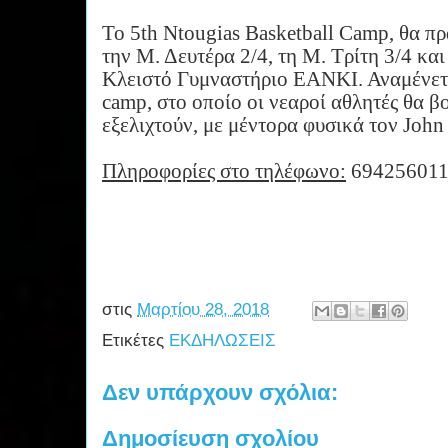
Το 5th
Ntougias
Basketball
Camp
, θα π
την Μ. Δευτέρα 2/4, τη Μ. Τρίτη 3/4 και
Κλειστό Γυμναστήριο ΕΑΝΚΙ. Αναμένετ
camp
, στ
o
οποί
o
οι νεαροί αθλητές θα 
εξελιχτούν, με μέντορα φυσικά τον
John
Πληροφορίες στο τηλέφωνο:
69425601
στις
Μαρτίου 28, 2018
Ετικέτες
ΕΚΔΗΛΩΣΕΙΣ
Δεν υπάρχουν σχόλια:
Δημοσίευση σχολίου