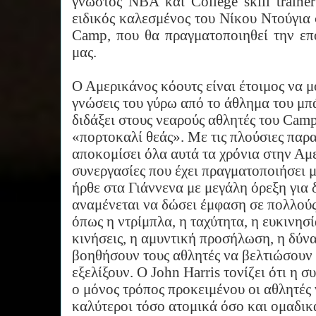
γνωστός
NBA
και
College
skill train
ειδικός καλεσμένος του Νίκου Ντούγια 
Camp, που θα πραγματοποιηθεί την ε
μας.
Ο Αμερικάνος κόουτς είναι έτοιμος να μοι
γνώσεις του γύρω από το άθλημα του μπά
διδάξει στους νεαρούς αθλητές του
Cam
«πορτοκαλί θεάς». Με τις πλούσιες παρα
αποκομίσει όλα αυτά τα χρόνια στην Αμε
συνεργασίες που έχει πραγματοποιήσει μ
ήρθε στα Γιάννενα με μεγάλη όρεξη για 
αναμένεται να δώσει έμφαση σε πολλούς 
όπως η ντρίμπλα, η ταχύτητα, η ευκινησία
κινήσεις, η αμυντική προσήλωση, η δύν
βοηθήσουν τους αθλητές να βελτιώσουν τ
εξελίξουν. Ο
John
Harris
τονίζει ότι η 
ο μόνος τρόπος προκειμένου οι αθλητές 
καλύτεροι τόσο ατομικά όσο και ομαδικ