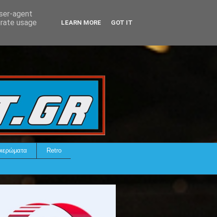
user-agent
erate usage
LEARN MORE
GOT IT
ιερώματα
Retro