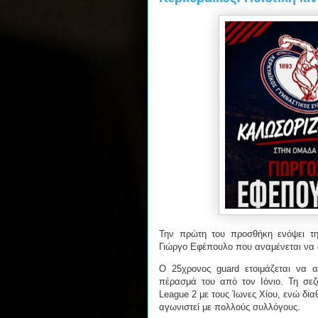
Την πρώτη του προσθήκη ενόψει τη
Γιώργο Εφέπουλο που αναμένεται να 
Ο 25χρονος guard ετοιμάζεται να 
πέρασμά του από τον Ιόνιο. Τη σε
League 2 με τους Ίωνες Χίου, ενώ δια
αγωνιστεί με πολλούς συλλόγους.