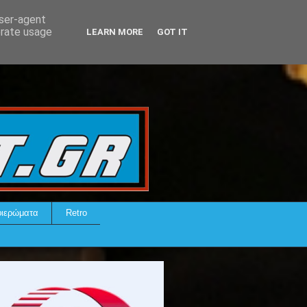
user-agent
erate usage
LEARN MORE
GOT IT
ιερώματα
Retro