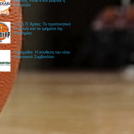
playoffs, Final 4 και playout η
νέα σεζόν
Α.Ε.Δ.Π. Άρτας: Το προπονητικό
επιτελείο και τα τμήματα της
Ακαδημίας
Παραμυθιά: Η σύνθεση του νέου
Διοικητικού Συμβουλίου