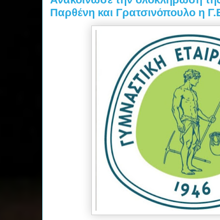
Παρθένη και Γρατσινόπουλο η Γ.